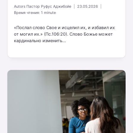
Autors
Пастор Руфус Аджибойе
23.05.2026
Время чтения:
1
minute
«Послал слово Свое и исцелил их, и избавил их
от могил их.» (Пс.106:20). Слово Божье может
кардинально изменить...