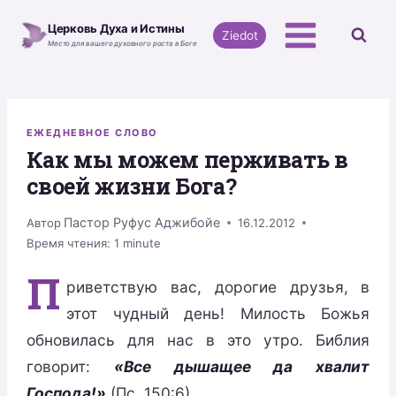
Перейти
Церковь Духа и Истины
к
Ziedot
Место для вашего духовного роста в Боге
содержимому
ЕЖЕДНЕВНОЕ СЛОВО
Как мы можем перживать в
своей жизни Бога?
Пастор Руфус Аджибойе
Автор
16.12.2012
Время чтения:
1
minute
П
риветствую вас, дорогие друзья, в
этот чудный день! Милость Божья
обновилась для нас в это утро. Библия
говорит:
«Все дышащее да хвалит
Господа!»
(Пс. 150:6).