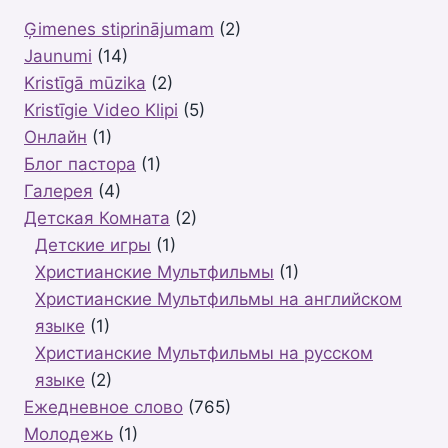
–
Ģimenes stiprinājumam
(2)
ПАСТОР
Jaunumi
(14)
РУФУС
АДЖИБОЙЕ
Kristīgā mūzika
(2)
Kristīgie Video Klipi
(5)
Oнлайн
(1)
Блог пастора
(1)
Галерея
(4)
Детская Комната
(2)
Детские игры
(1)
Христианские Мультфильмы
(1)
Христианские Мультфильмы на английском
языке
(1)
Христианские Мультфильмы на русском
языке
(2)
Ежедневное слово
(765)
Молодежь
(1)