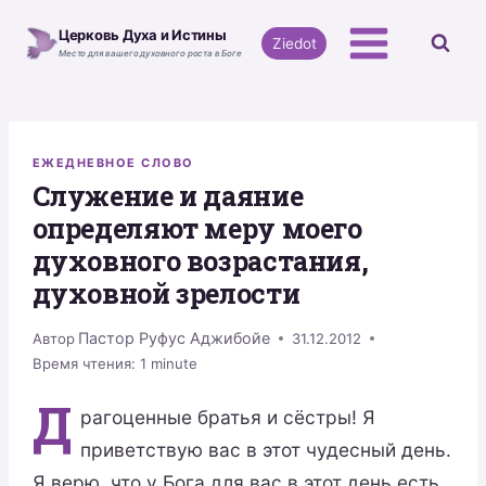
Перейти
Церковь Духа и Истины
к
Ziedot
Место для вашего духовного роста в Боге
содержимому
ЕЖЕДНЕВНОЕ СЛОВО
Служение и даяние
определяют меру моего
духовного возрастания,
духовной зрелости
Пастор Руфус Аджибойе
Автор
31.12.2012
Время чтения:
1
minute
Д
рагоценные братья и сёстры! Я
приветствую вас в этот чудесный день.
Я верю, что у Бога для вас в этот день есть