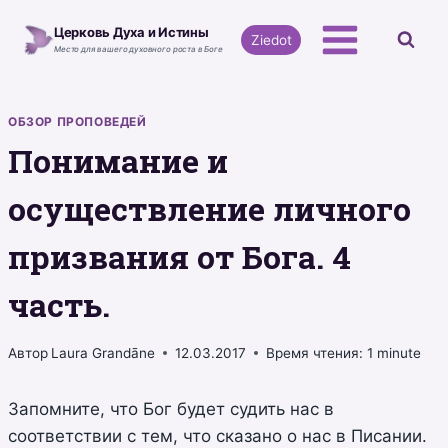
Перейти
Церковь Духа и Истины
к
Ziedot
Место для вашего духовного роста в Боге
содержимому
ОБЗОР ПРОПОВЕДЕЙ
Понимание и
осуществление личного
призвания от Бога. 4
часть.
Автор
Laura Grandāne
12.03.2017
Время чтения:
1
minute
Запомните, что Бог будет судить нас в
соответствии с тем, что сказано о нас в Писании.