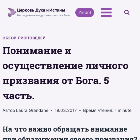
Перейти
Церковь Духа и Истины
к
Ziedot
Место для вашего духовного роста в Боге
содержимому
ОБЗОР ПРОПОВЕДЕЙ
Понимание и
осуществление личного
призвания от Бога. 5
часть.
Автор
Laura Grandāne
19.03.2017
Время чтения:
1
minute
На что важно обращать внимание
при обнаружении своего призвания?