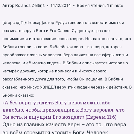
Автор
Rolands Zeltiņš
14.12.2014
Время чтения:
1
minute
[dropcap]П[/dropcap]астор Руфус говорил о важности иметь и
развивать веру в Бога и Его Слово. Существует разное
понимание и истолкование слова «вера». Но, важно знать то, что
Библия говорит о вере. Библейская вера – это вера, которая
преображает жизнь человека. Вера влияет на все сферы жизни
человека, и её можно видеть. В Библии описывается история о
четырёх друзьях, которые принесли к Иисусу своего
расслабленного друга для того, чтобы Он исцелил. В Библии
сказано, что Иисус УВИДЕЛ веру этих людей через их действия. В
Библии сказано:
«А без веры угодить Богу невозможно; ибо
надобно, чтобы приходящий к Богу веровал, что
Он есть, и ищущим Его воздает» (Евреям 11:6).
Одно из главных качеств веры – это то, что вера
во всём стремится угодить Богу. Человек,