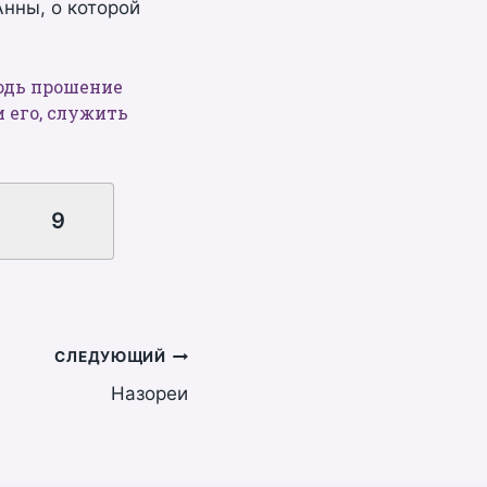
нны, о которой
подь прошение
и его, служить
8
9
СЛЕДУЮЩИЙ
Назореи