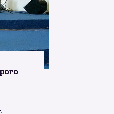
рого
.