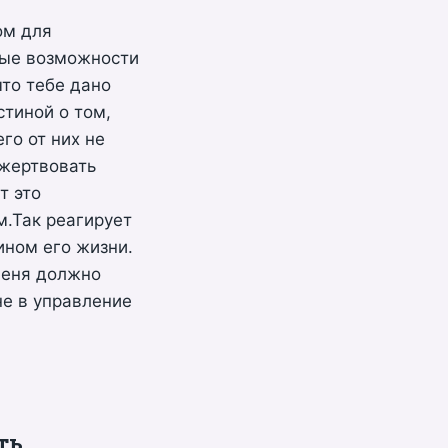
ом для
мые возможности
что тебе дано
стиной о том,
го от них не
 жертвовать
т это
м.Так реагирует
ином его жизни.
 меня должно
не в управление
ть.