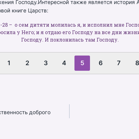
ения Господу.Интересной также является история А
вой книге Царств:
7-28 – о сем дитяти молилась я, и исполнил мне Гос
росила у Него; и я отдаю его Господу на все дни жизн
Господу. И поклонилась там Господу.
1
2
3
4
5
6
7
ственность доброго