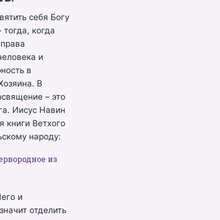
вятить себя Богу
 тогда, когда
 права
человека и
ность в
Хозяина. В
освящение – это
га. Иисус Навин
я книги Ветхого
ьскому народу:
первородное из
.
Него и
 значит отделить