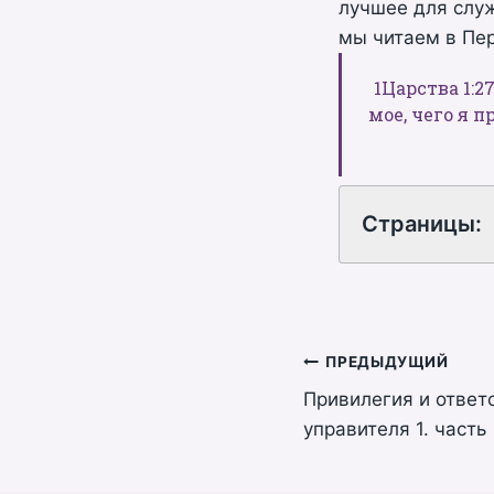
лучшее для служ
мы читаем в Пер
1Царства 1:2
мое, чего я п
Страницы:
Навигация
ПРЕДЫДУЩИЙ
Привилегия и ответ
по
управителя 1. часть
записям