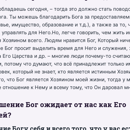
обладаешь сегодня, – тогда это должно стать повод
ога. Ты можешь благодарить Бога за предоставляе
ье, имущество, образование и т.д.), а также за то, 
 управлять для Него.Но, легче говорить, чем жить и
я Хозяином всего. Людям нравится Бог, Который ниче
же Бог просит выделить время для Него и служения,
 Его Царства и др. – многие люди почему-то считаю
 потому что думают, что всё принадлежит только и
овек, который не знает, кто является истинным Хозя
то, что Бог является Хозяином моей жизни, тогда у
 отношение к Нему и всему тому, что Он даровал м
шение Бог ожидает от нас как Его
ей?
е Богу себя и всего того, что у вас ес