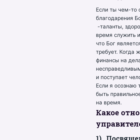
Если ты чем-то 
благодарения Б
-таланты, здоров
время служить и
что Бог являетс
требует. Когда 
финансы на дела
несправедливым,
и поступает чел
Если я осознаю 
быть правильное
на время.
Какое отно
управител
1)
Посвящени