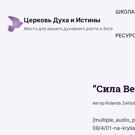
Перейти
к
ШКОЛА
Церковь Духа и Истины
содержимому
Место для вашего духовного роста в Боге
РЕСУР
“Сила В
Автор
Rolands Zeltiņ
[multiple_audio_
08/4/01-na-kryli