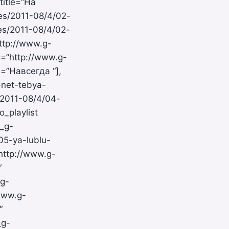
title=”На
les/2011-08/4/02-
es/2011-08/4/02-
http://www.g-
=”http://www.g-
=”Навсегда “],
-net-tebya-
/2011-08/4/04-
_playlist
_g-
05-ya-lublu-
http://www.g-
″
_g-
www.g-
″
_g-