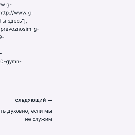
ww.g-
http://www.g-
Ты здесь”],
9-prevoznosim_g-
9-
-
/10-gymn-
СЛЕДУЮЩИЙ
ть духовно, если мы
не служим