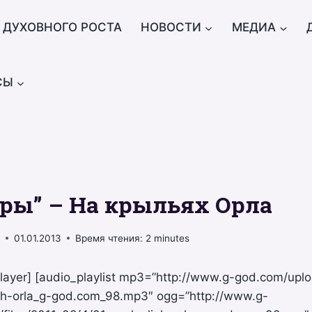
 ДУХОВНОГО РОСТА
НОВОСТИ
МЕДИА
СЫ
еры” – На крыльях Орла
š
01.01.2013
Время чтения:
2
minutes
player] [audio_playlist mp3=”http://www.g-god.com/uplo
ah-orla_g-god.com_98.mp3″ ogg=”http://www.g-