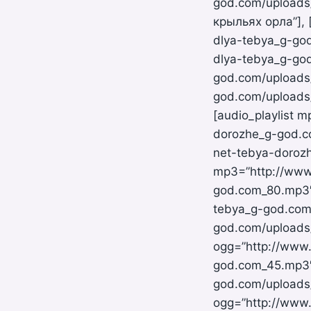
god.com/uploads/
крыльях орла”], 
dlya-tebya_g-go
dlya-tebya_g-god
god.com/uploads
god.com/uploads/
[audio_playlist 
dorozhe_g-god.c
net-tebya-dorozh
mp3=”http://www.
god.com_80.mp3″
tebya_g-god.com_
god.com/uploads
ogg=”http://www.
god.com_45.mp3″ 
god.com/uploads
ogg=”http://www