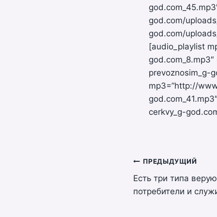
god.com_45.mp3″ 
god.com/uploads
god.com/uploads/
[audio_playlist 
god.com_8.mp3″ 
prevoznosim_g-go
mp3=”http://www
god.com_41.mp3″
cerkvy_g-god.com
Навигация
ПРЕДЫДУЩИЙ
Есть три типа веру
по
потребители и служ
записям