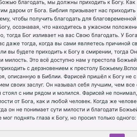
Божью благодать, мы должны приходить к Богу. Как
им даром от Бога. Библия призывает нас приходить
ему, чтобы получить благодать для благовременной
Богу, осознавая, что находитесь в ужасном положен
о, тогда Бог изливает на вас Свою благодать. У Бог
ас даже тогда, когда вы сами являетесь причиной с
сли вы будете приходить к Богу в смирении, тогда О
и милость. Это всё доступно нам у престола Божьей
приходить с дерзновением к престолу Божьему.Всп
я, описанную в Библии. Фарисей пришёл к Богу не 
ием своих заслуг. Он называл себя лучшим, чем все
 стоял с ним рядом и молился. Фарисей не понимал,
ости от Бога, как и любой человек. Когда же челов
гда он не понимает сути милости и благодати Божье
 мог поднять глаза к Богу, но просил только одного