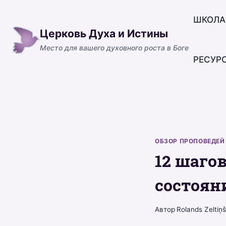
Перейти
к
ШКОЛА
Церковь Духа и Истины
содержимому
Место для вашего духовного роста в Боге
РЕСУР
ОБЗОР ПРОПОВЕДЕЙ
12 шаго
состояни
Автор
Rolands Zeltiņ