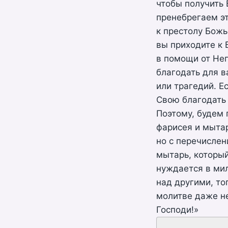
чтобы получить 
пренебрегаем эт
к престолу Божь
вы приходите к 
в помощи от Нег
благодать для в
или трагедий. Е
Свою благодать 
Поэтому, будем 
фарисея и мытар
но с перечислен
мытарь, который
нуждается в мил
над другими, то
молитве даже не
Господи!»