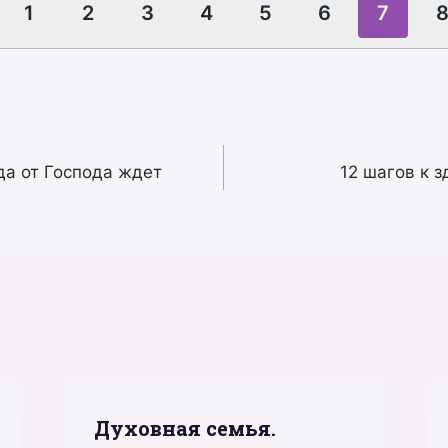
1
2
3
4
5
6
7
да от Господа ждет
12 шагов к 
Духовная семья.