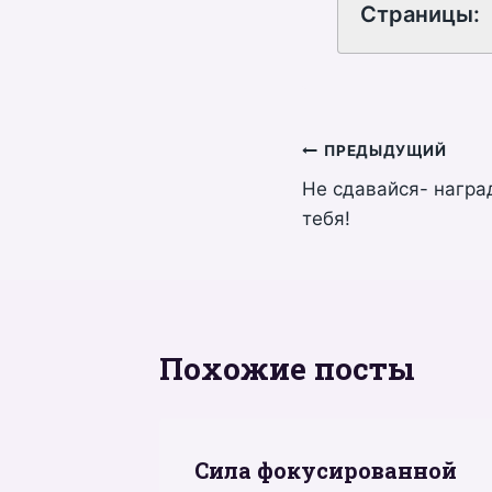
Страницы:
Навигация
ПРЕДЫДУЩИЙ
Не сдавайся- награ
по
тебя!
записям
Похожие посты
Сила фокусированной