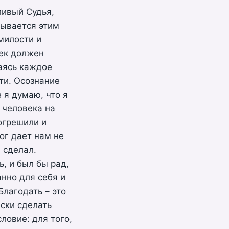
ливый Судья,
зывается этим
милости и
век должен
аясь каждое
ти. Осознание
 я думаю, что я
 человека на
огрешили и
ог дает нам не
 сделал.
, и был бы рад,
нно для себя и
Благодать – это
ески сделать
ловие: для того,