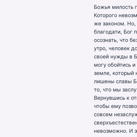
Божья милость п
Которого невозм
же законом. Но,
благодати, Бог 
осознать, что б
утро, человек д
своей нужды в Б
могу обойтись и
земле, который 
лишены славы Бо
то, что мы засл
Вернувшись к от
чтобы ему позво
совсем незаслуж
сверхъестествен
невозможно. И э