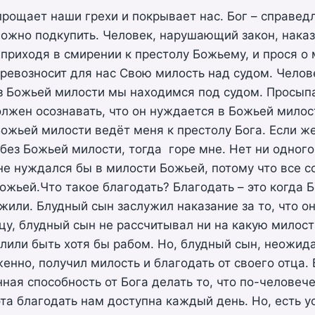
рощает наши грехи и покрывает нас. Бог – справед
ожно подкупить. Человек, нарушающий закон, нака
 приходя в смирении к престолу Божьему, и прося о 
превозносит для нас Свою милость над судом. Чело
ез Божьей милости мы находимся под судом. Просып
олжен осознавать, что он нуждается в Божьей милос
ожьей милости ведёт меня к престолу Бога. Если же
 без Божьей милости, тогда горе мне. Нет ни одного
не нуждался бы в милости Божьей, потому что все с
жьей.Что такое благодать? Благодать – это когда Б
ужили. Блудный сын заслужил наказание за то, что он
цу, блудный сын не рассчитывал ни на какую милость
лили быть хотя бы рабом. Но, блудный сын, неожида
енно, получил милость и благодать от своего отца. 
ная способность от Бога делать то, что по-человеч
та благодать нам доступна каждый день. Но, есть ус