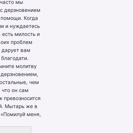
 часто мы
 с дерзновением
 помощи. Когда
ии и нуждаетесь
а есть милость и
воих проблем
н дарует вам
 благодати.
омните молитву
с дерзновением,
 остальные, чем
 что он сам
ек превозносится
й. Мытарь же в
: «Помилуй меня,