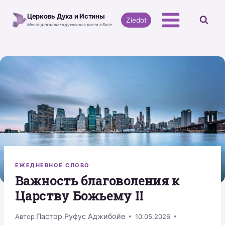
Перейти
Церковь Духа и Истины
к
Ziedot
Место для вашего духовного роста в Боге
содержимому
ЕЖЕДНЕВНОЕ СЛОВО
Bажность благоволения к
Царству Божьему II
Пастор Руфус Аджибойе
Автор
10.05.2026