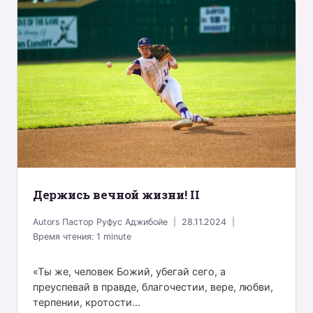
Держись вечной жизни! II
Autors
Пастор Руфус Аджибойе
28.11.2024
Время чтения:
1
minute
«Ты же, человек Божий, убегай сего, а
преуспевай в правде, благочестии, вере, любви,
терпении, кротости...