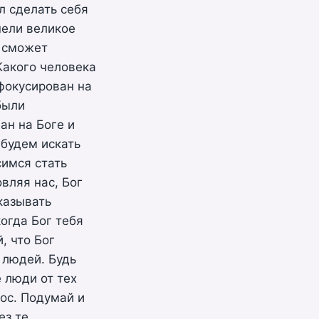
л сделать себя
пели великое
е сможет
Какого человека
сфокусирован на
были
ан на Боге и
 будем искать
симся стать
вляя нас, Бог
казывать
огда Бог тебя
, что Бог
 людей. Будь
 люди от тех
ос. Подумай и
ез те