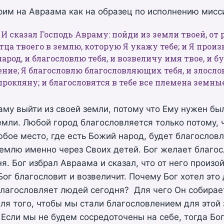
им на Авраама как на образец по исполнению мисси
– И сказал Господь Авраму: пойди из земли твоей, от 
тца твоего в землю, которую Я укажу тебе; и Я произ
арод, и благословлю тебя, и возвеличу имя твое, и б
ение; Я благословлю благословляющих тебя, и злосл
прокляну; и благословятся в тебе все племена земны
аму выйти из своей земли, потому что Ему нужен б
емли. Любой город благословляется только потому, ч
бое место, где есть Божий народ, будет благословл
емлю именно через Своих детей. Бог желает благо
ня. Бог избрал Авраама и сказал, что от него произо
Бог благословит и возвеличит. Почему Бог хотел это
благословляет людей сегодня? Для чего Он собирае
для того, чтобы мы стали благословлением для этой
 Если мы не будем сосредоточены на себе, тогда Бо