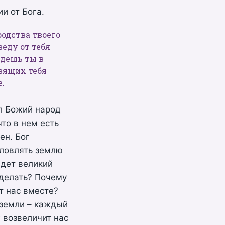
и от Бога.
родства твоего
веду от тебя
удешь ты в
овящих тебя
е.
ыл Божий народ
то в нем есть
ен. Бог
словлять землю
йдет великий
 делать? Почему
т нас вместе?
 земли – каждый
г возвеличит нас