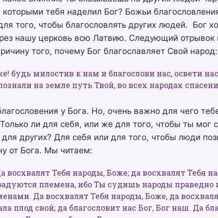
 которыми тебя наделил Бог? Божьи благословлени
ля того, чтобы благословлять других людей. Бог х
ерез нашу церковь всю Латвию. Следующий отрывок 
ричину того, почему Бог благославляет Свой народ:
оже! будь милостив к нам и благослови нас, освети на
познали на земле путь Твой, во всех народах спасени
лагословения у Бога. Но, очень важно для чего теб
Только ли для себя, или же для того, чтобы ты мог 
для других? Для себя или для того, чтобы люди поз
ну от Бога. Мы читаем:
 Да восхвалят Тебя народы, Боже; да восхвалят Тебя н
 радуются племена, ибо Ты судишь народы праведно
енами. Да восхвалят Тебя народы, Боже, да восхвал
ала плод свой; да благословит нас Бог, Бог наш. Да б