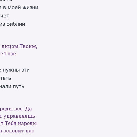
я в моей жизни
очет
из Библии
с лицом Твоим,
е Твое.
е нужны эти
стать
нали путь
ароды все. Да
 и управляешь
ят Тебя народы
лагословит нас