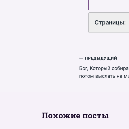
Страницы:
Навигация
ПРЕДЫДУЩИЙ
Бог, Который собира
по
потом выслать на ми
записям
Похожие посты