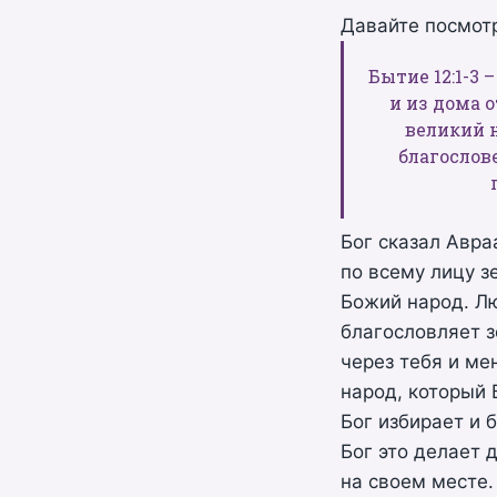
Давайте посмотр
Бытие 12:1-3 
и из дома о
великий н
благослов
Бог сказал Авра
по всему лицу з
Божий народ. Лю
благословляет з
через тебя и ме
народ, который 
Бог избирает и 
Бог это делает 
на своем месте.