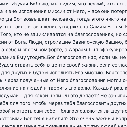
ими. Изучая Библию, мы видим, что всякий, кто хоте
а и вне исполнения миссии от Него, – все они потер
когда Бог возвышает человека, тогда этого никто н
му что такое возвышение утверждено Самим Богом. 
Того, кто не зацикливается на благословениях, но 
сии от Бога. Люди, строившие Вавилонскую башню, 
а себе и своем комфорте, а Авраам был сфокусиров
лание Ему угодить.Бог благословит нас, если мы не
 будем ставить себя в центр своей жизни, если согла
для других и будем исполнять Его миссию. Благосло
ы через полученные от Него благословения могли о
лияние на людей и творить Его волю. Каждый раз, к
подумай – для какой цели Он это делает? Не забывай
ебя для того, чтобы через тебя благословить других
обой и ответь сам себе – благословляются ли другие
которыми Бог тебя наделил? Это очень важный вопр
, какое влияние ты оказываешь на других людей чер