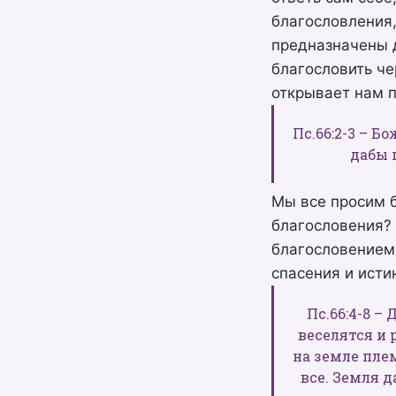
благословления,
предназначены д
благословить ч
открывает нам п
Пс.66:2-3 – Б
дабы 
Мы все просим б
благословения? 
благословением 
спасения и исти
Пс.66:4-8 –
веселятся и
на земле плем
все. Земля д