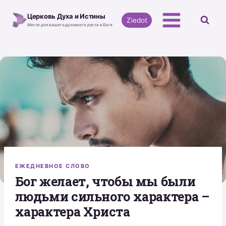
Перейти
Церковь Духа и Истины
к
Ziedot
Место для вашего духовного роста в Боге
содержимому
ЕЖЕДНЕВНОЕ СЛОВО
Бог желает, чтобы мы были
людьми сильного характера –
характера Христа