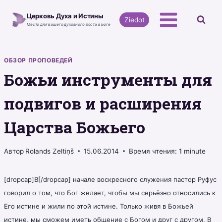
Перейти
Церковь Духа и Истины
к
Ziedot
Место для вашего духовного роста в Боге
содержимому
ОБЗОР ПРОПОВЕДЕЙ
Божьи инструменты для
подвигов и расширения
Царства Божьего
Автор
Rolands Zeltiņš
15.06.2014
Время чтения:
1
minute
[dropcap]В[/dropcap] начале воскресного служения пастор Руфус
говорил о том, что Бог желает, чтобы мы серьёзно относились к
Его истине и жили по этой истине. Только живя в Божьей
истине, мы сможем иметь общение с Богом и друг с другом. В