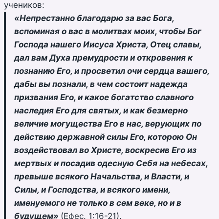
учеников:
«Непрестанно благодарю за вас Бога,
вспоминая о вас в молитвах моих, чтобы Бог
Господа нашего Иисуса Христа, Отец славы,
дал вам Духа премудрости и откровения к
познанию Его, и просветил очи сердца вашего,
дабы вы познали, в чем состоит надежда
призвания Его, и какое богатство славного
наследия Его для святых, и как безмерно
величие могущества Его в нас, верующих по
действию державной силы Его, которою Он
воздействовал во Христе, воскресив Его из
мертвых и посадив одесную Себя на небесах,
превыше всякого Начальства, и Власти, и
Силы, и Господства, и всякого имени,
именуемого не только в сем веке, но и в
будущем»
(Ефес. 1:16-21).