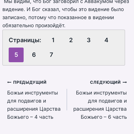
Мы видим, что Бог заговорил с Аввакумом через
видение. И Бог сказал, чтобы это видение было
записано, потому что показанное в видении
обязательно произойдёт.
Страницы:
1
2
3
4
5
6
7
Навигация
ПРЕДЫДУЩИЙ
СЛЕДУЮЩИЙ
Божьи инструменты
Божьи инструменты
по
для подвигов и
для подвигов и
записям
расширения Царства
расширения Царства
Божьего – 4 часть
Божьего – 6 часть