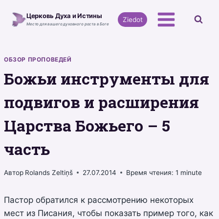
Перейти
Церковь Духа и Истины
к
Ziedot
Место для вашего духовного роста в Боге
содержимому
ОБЗОР ПРОПОВЕДЕЙ
Божьи инструменты для
подвигов и расширения
Царства Божьего – 5
часть
Автор
Rolands Zeltiņš
27.07.2014
Время чтения:
1
minute
Пастор обратился к рассмотрению некоторых
мест из Писания, чтобы показать пример того, как