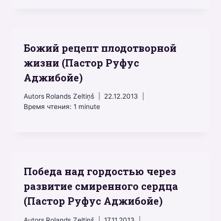
Божий рецепт плодотворной
жизни (Пастор Руфус
Аджибойе)
Autors
Rolands Zeltiņš
22.12.2013
Время чтения:
1
minute
Победа над гордостью через
развитие смиренного сердца
(Пастор Руфус Аджибойе)
Autors
Rolands Zeltiņš
17.11.2013