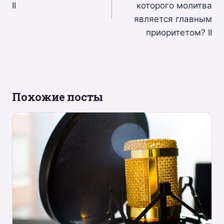
записям
II
которого молитва
является главным
приоритетом? II
Похожие посты