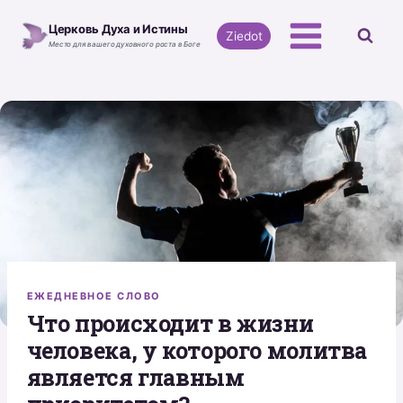
Перейти
Церковь Духа и Истины
к
Ziedot
Место для вашего духовного роста в Боге
содержимому
ЕЖЕДНЕВНОЕ СЛОВО
Что происходит в жизни
человека, у которого молитва
является главным