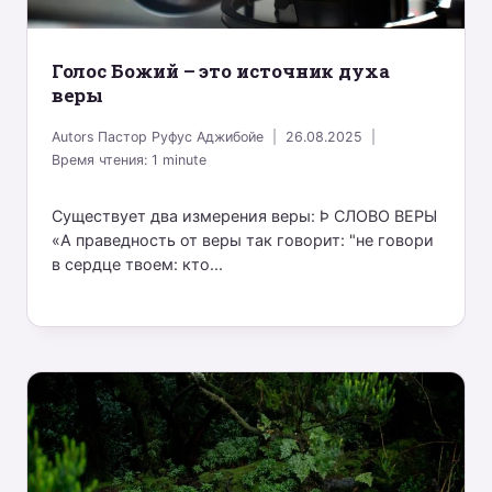
Голос Божий – это источник духа
веры
Autors
Пастор Руфус Аджибойе
26.08.2025
Время чтения:
1
minute
Существует два измерения веры: Þ СЛОВО ВЕРЫ
«А праведность от веры так говорит: "не говори
в сердце твоем: кто...