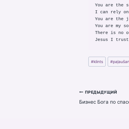
You are the s
I can rely on
You are the j
You are my so
There is no o
Jesus I trust
Метки
#
klints
#
paļauša
записи:
Навигация
ПРЕДЫДУЩИЙ
Бизнес Бога по спа
по
записям