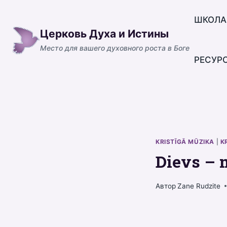
Перейти
к
ШКОЛА
Церковь Духа и Истины
содержимому
Место для вашего духовного роста в Боге
РЕСУР
KRISTĪGĀ MŪZIKA
|
K
Dievs – 
Автор
Zane Rudzite