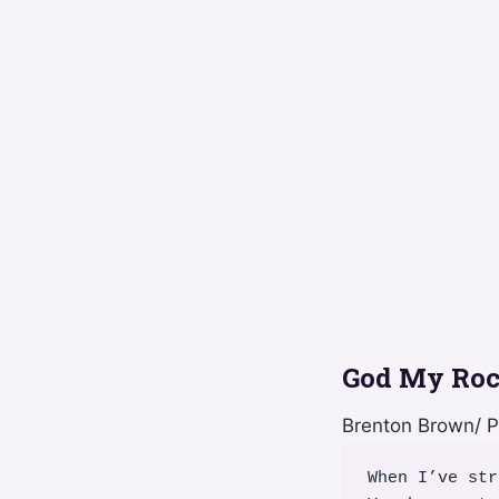
God My Ro
Brenton Brown/ 
When I’ve str