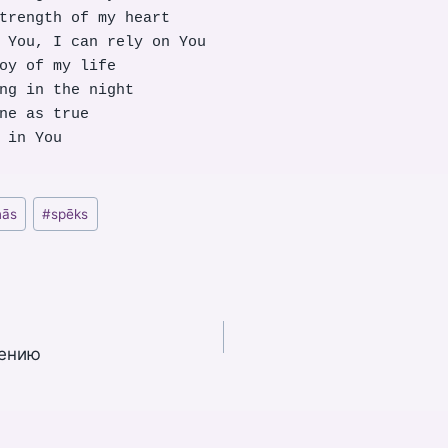
trength of my heart

 You, I can rely on You

oy of my life

ng in the night

ne as true

 in You
nās
#
spēks
сению