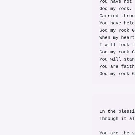
You have not 
God my rock, 
Carried throu
You have held
God my rock G
When my heart
I will look t
God my rock G
You will stan
You are faith
God my rock G
In the blessi
Through it al
You are the s