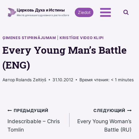
Перейти
Церковь Духа и Истины
к
Ziedot
Место для вашего духовного роста в Боге
содержимому
ĢIMENES STIPRINĀJUMAM
|
KRISTĪGIE VIDEO KLIPI
Every Young Man’s Battle
(ENG)
Автор
Rolands Zeltiņš
31.10.2012
Время чтения:
< 1
minutes
Навигация
ПРЕДЫДУЩИЙ
СЛЕДУЮЩИЙ
Indescribable – Chris
Every Young Woman’s
по
Tomlin
Battle (RU)
записям