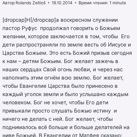
Автор
Rolands Zeltiņš
19.10.2014
Время чтения:
1
minute
[dropcap]Н[/dropcap]а воскресном служении
пастор Руфус продолжал говорить о Божьем
желании, которое заключается в том, чтобы Его
дети распространяли по земле весть об Иисусе и
Царстве Божьем. Это есть Божий призыв сегодня
к нам – детям Божьим. Бог желает зажечь в
наших сердцах Свой огонь любви, и через нас
наполнить этим огнём всю землю. Бог желает,
чтобы Евангелие Царства было принесено в
каждый уголок земли и было услышано каждым
человеком. Бог не хочет, чтобы Его дети
привыкали просто слушать Божью истину и
ничего не делать с ней. Бог желает, чтобы
поднималось всё больше и больше делателей на
ниве Божьей. В Евангелии от Матфея сказано: