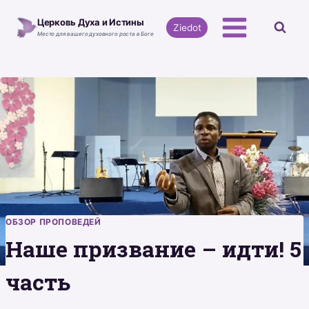
Перейти
Церковь Духа и Истины
к
Ziedot
Место для вашего духовного роста в Боге
содержимому
ОБЗОР ПРОПОВЕДЕЙ
Наше призвание – идти! 5
часть