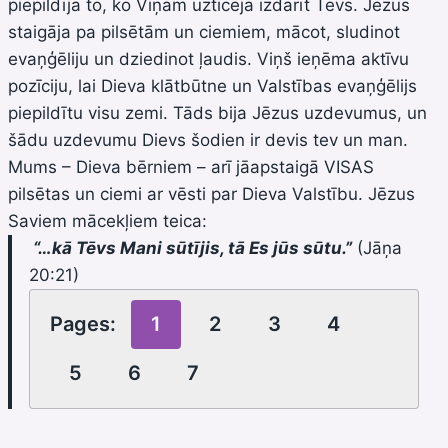
piepildīja to, ko Viņam uzticēja izdarīt Tēvs. Jēzus
staigāja pa pilsētām un ciemiem, mācot, sludinot
evaņģēliju un dziedinot ļaudis. Viņš ieņēma aktīvu
pozīciju, lai Dieva klātbūtne un Valstības evaņģēlijs
piepildītu visu zemi. Tāds bija Jēzus uzdevumus, un
šādu uzdevumu Dievs šodien ir devis tev un man.
Mums – Dieva bērniem – arī jāapstaigā VISAS
pilsētas un ciemi ar vēsti par Dieva Valstību. Jēzus
Saviem mācekļiem teica:
“…kā Tēvs Mani sūtījis, tā Es jūs sūtu.”
(Jāņa
20:21)
Pages:
1
2
3
4
5
6
7