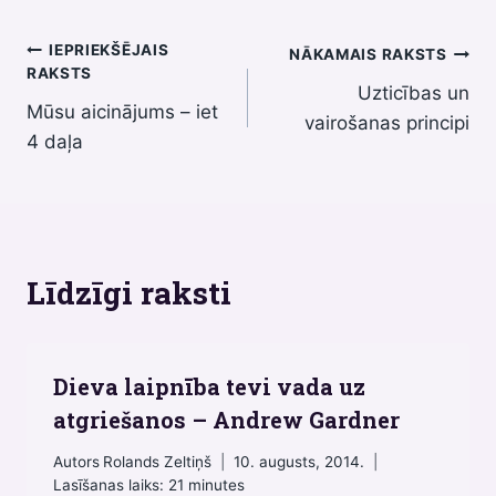
Ziņu
IEPRIEKŠĒJAIS
NĀKAMAIS RAKSTS
RAKSTS
Uzticības un
izvēlne
Mūsu aicinājums – iet
vairošanas principi
4 daļa
Līdzīgi raksti
Dieva laipnība tevi vada uz
atgriešanos – Аndrew Gardner
Autors
Rolands Zeltiņš
10. augusts, 2014.
Lasīšanas laiks:
21
minutes