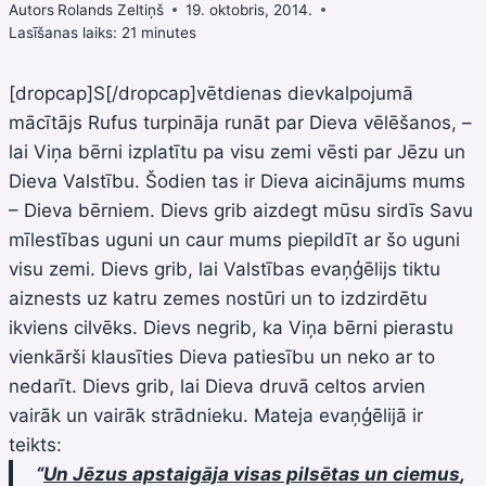
Autors
Rolands Zeltiņš
19. oktobris, 2014.
Lasīšanas laiks:
21
minutes
[dropcap]S[/dropcap]vētdienas dievkalpojumā
mācītājs Rufus turpināja runāt par Dieva vēlēšanos, –
lai Viņa bērni izplatītu pa visu zemi vēsti par Jēzu un
Dieva Valstību. Šodien tas ir Dieva aicinājums mums
– Dieva bērniem. Dievs grib aizdegt mūsu sirdīs Savu
mīlestības uguni un caur mums piepildīt ar šo uguni
visu zemi. Dievs grib, lai Valstības evaņģēlijs tiktu
aiznests uz katru zemes nostūri un to izdzirdētu
ikviens cilvēks. Dievs negrib, ka Viņa bērni pierastu
vienkārši klausīties Dieva patiesību un neko ar to
nedarīt. Dievs grib, lai Dieva druvā celtos arvien
vairāk un vairāk strādnieku. Mateja evaņģēlijā ir
teikts:
“
Un Jēzus apstaigāja visas pilsētas un ciemus
,