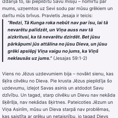
izdarīja to, lai piepildītu Savu misiju – nomirtu par
mums, uzņemtos uz Sevi sodu par mūsu grēkiem un
darītu mūs brīvus. Pravietis Jesaja ir teicis:
“Redzi, Tā Kunga roka nebūt nav par īsu, lai tā
nevarētu palīdzēt, un Viņa auss nav tā
aizkritusi, ka tā nevarētu dzirdēt. Bet jūsu
pārkāpumi jūs attālina no jūsu Dieva, un jūsu
grēki apslēpj Viņa vaigu no jums, ka Viņš
neklausās uz jums.”
(Jesajas 59:1-2)
Viens no Jēzus uzdevumiem bija – novākt sienu, kas
šķīra cilvēku no Dieva. Pie krusta Jēzus piepildīja šo
uzdevumu, izlejot Savas asinis un atdodot Savu
dzīvību. Un tagad, starp cilvēku un Dievu nav nekāda
šķēršļa, nav nekādas šķirtnes. Pateicoties Jēzum un
Viņa Asinīm, mūsu un Dieva starpā nav problēmas,
kas saistīta ar grēku un netaisnību, jo tagad Dievs