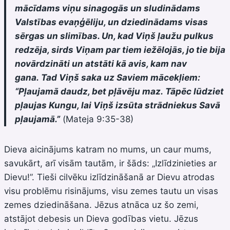
mācīdams viņu sinagogās un sludinādams
Valstības evaņģēliju, un dziedinādams visas
sērgas un slimības. Un, kad Viņš ļaužu pulkus
redzēja, sirds Viņam par tiem iežēlojās, jo tie bija
novārdzināti un atstāti kā avis, kam nav
gana. Tad Viņš saka uz Saviem mācekļiem:
“Pļaujamā daudz, bet pļāvēju maz. Tāpēc lūdziet
pļaujas Kungu, lai Viņš izsūta strādniekus Savā
pļaujamā.”
(Маteja 9:35-38)
Dieva aicinājums katram no mums, un caur mums,
savukārt, arī visām tautām, ir šāds: „Izlīdzinieties ar
Dievu!”. Tieši cilvēku izlīdzināšanā ar Dievu atrodas
visu problēmu risinājums, visu zemes tautu un visas
zemes dziedināšana. Jēzus atnāca uz šo zemi,
atstājot debesis un Dieva godības vietu. Jēzus