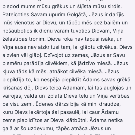
piedod mums mūsu grēkus un šķīsta mūsu sirdis.
Pateicoties Savam upurim Golgātā, Jēzus ir darījis
mūs vienotus ar Dievu, un tāpēc mēs bez bailēm un
nešauboties ik dienu varam tuvoties Dievam, Viņa
žēlastības tronim. Dieva roka nav tapusi īsāka, un
Viņa auss nav aizkritusi tam, lai glābtu cilvēkus. Dievs
aizvien vēl glābj. Dzīvojot uz zemes, Jēzus ar Savu
piemēru parādīja cilvēkiem, kā jādzīvo miesā. Jēzus
kļuva tāds kā mēs, atnākot cilvēka miesā. Jēzus
piepildīja to, ko nespēja piepildīt Ādams savas grēkā
krišanas dēļ. Dievs teica Ādamam, lai tas augļojas un
vairojas, valda un izplata Dieva tēlu un Viņa vērtības
pa visu zemi. Ēdenes dārzs bija kā mini draudze,
kuru Dievs iekārtoja šai pasaulē, lai caur Ādamu
zeme piepildītos ar Dieva klātbūtni. Ādams netika
galā ar šo uzdevumu, tāpēc atnāca Jēzus un