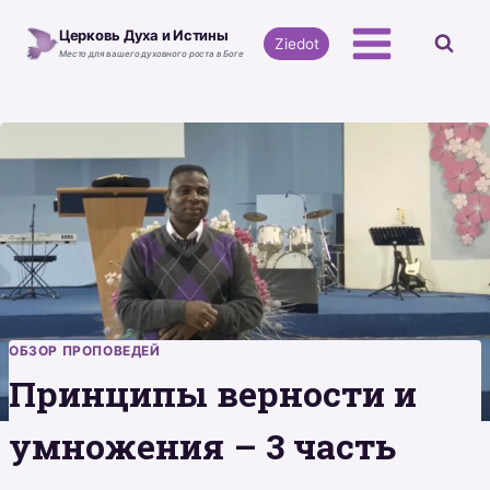
Перейти
Церковь Духа и Истины
к
Ziedot
Место для вашего духовного роста в Боге
содержимому
ОБЗОР ПРОПОВЕДЕЙ
Принципы верности и
умножения – 3 часть