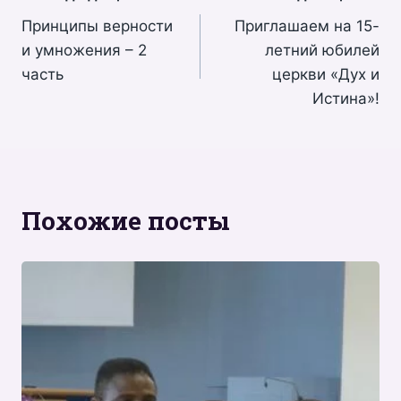
Принципы верности
Приглашаем на 15-
по
и умножения – 2
летний юбилей
записям
часть
церкви «Дух и
Истина»!
Похожие посты