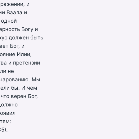
оражении, и
ми Ваала и
с одной
ерность Богу и
кус должен быть
ает Бог, и
тояние Илии,
ва и претензии
ли не
зочарованию. Мы
тели бы. И чем
что верен Бог,
 должно
роявил
тям:
5).