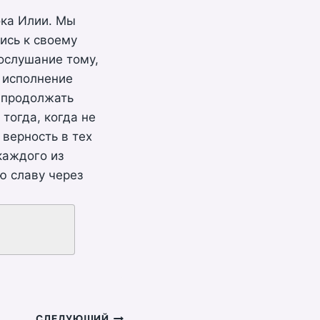
ока Илии. Мы
лись к своему
послушание тому,
и исполнение
м продолжать
 тогда, когда не
 верность в тех
каждого из
ю славу через
СЛЕДУЮЩИЙ