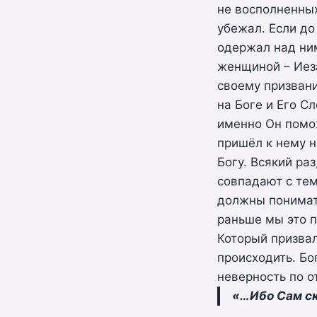
не восполненных
убежал. Если до
одержал над ним
женщиной – Иеза
своему призван
на Боге и Его Сл
именно Он помож
пришёл к нему н
Богу. Всякий ра
совпадают с тем
должны понимать
раньше мы это п
Который призвал
происходить. Бо
неверность по о
«…Ибо Сам ска