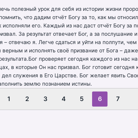
чь полезный урок для себя из истории жизни прор
помнить, что дадим отчёт Богу за то, как мы относи
к исполняли его. Каждый из нас даст отчёт Богу за 
ризвал. За результат отвечает Бог, а за послушание 
я – отвечаю я. Легче сдаться и уйти на полпути, че
я верным и исполнять своё призвание от Бога – даже
результата.Бог проверяет сегодня каждого из нас на
щах, в которые Он нас призвал. Бог готовит сегодня 
 дел служения в Его Царстве. Бог желает явить Сво
аполнить землю познанием истины.
1
2
3
4
5
6
7