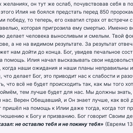
 желаниях, он тут же ослаб, почувствовав себя в п
 этого Илия не боялся предстать перед 850 пророка
и победу, то теперь, его охватил страх от встречи 
велью, которая пригрозила ему смертью. Именно в
ию делает человека выносливым и смелым. Твой фо
ове, а не на видимом результате. За результат отвеч
ет нам дойти до конца. Бог, увидев печальное сос
а помощь. Илия начал высказывать свои недовольст
з, когда наши ожидания и наши планы неправильны и
, что делает Бог, это приводит нас к слабости и ра
, что всё не будет происходить так, как мы того хо
оймём, тем лучше будет для нас. Мы должны знать, 
 нас. Верен Обещавший, и Он знает лучше, как всё
г пришёл на помощь к Илии даже тогда, когда тот п
тношению к Богу и призванию. Бог говорит Своим де
зал: не оставлю тебя и не покину тебя»
(Евреям 13: