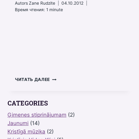
Autors
Zane Rudzite
04.10.2012
Время чтения:
1
minute
DIEVS
ЧИТАТЬ ДАЛЕЕ
–
MANA
KLINTS,
CATEGORIES
BRENTONS
BRAUNS
Ģimenes stiprinājumam
(2)
Jaunumi
(14)
Kristīgā mūzika
(2)