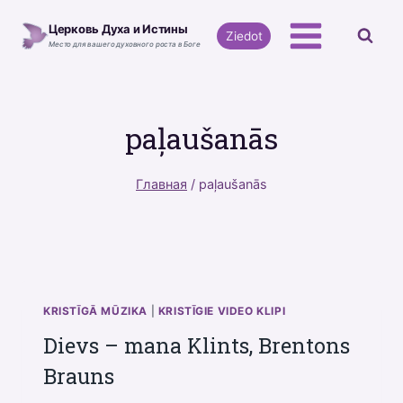
Перейти
Церковь Духа и Истины
к
Ziedot
Место для вашего духовного роста в Боге
содержимому
paļaušanās
Главная
/
paļaušanās
KRISTĪGĀ MŪZIKA
|
KRISTĪGIE VIDEO KLIPI
Dievs – mana Klints, Brentons
Brauns