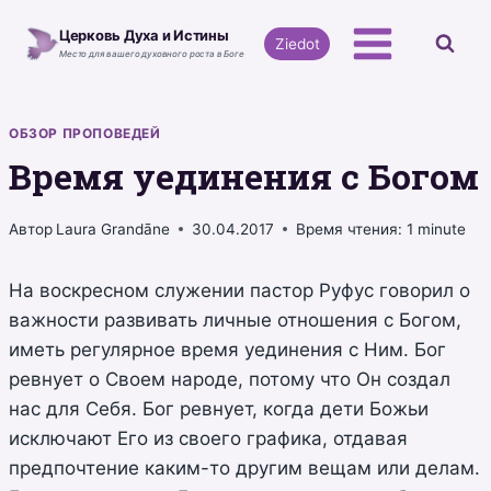
Перейти
Церковь Духа и Истины
к
Ziedot
Место для вашего духовного роста в Боге
содержимому
ОБЗОР ПРОПОВЕДЕЙ
Время уединения с Богом
Автор
Laura Grandāne
30.04.2017
Время чтения:
1
minute
На воскресном служении пастор Руфус говорил о
важности развивать личные отношения с Богом,
иметь регулярное время уединения с Ним. Бог
ревнует о Своем народе, потому что Он создал
нас для Себя. Бог ревнует, когда дети Божьи
исключают Его из своего графика, отдавая
предпочтение каким-то другим вещам или делам.