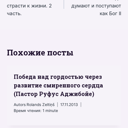
по
страсти к жизни. 2
думают и поступают
записям
часть.
как Бог II
Похожие посты
Победа над гордостью через
развитие смиренного сердца
(Пастор Руфус Аджибойе)
Autors
Rolands Zeltiņš
17.11.2013
Время чтения:
1
minute