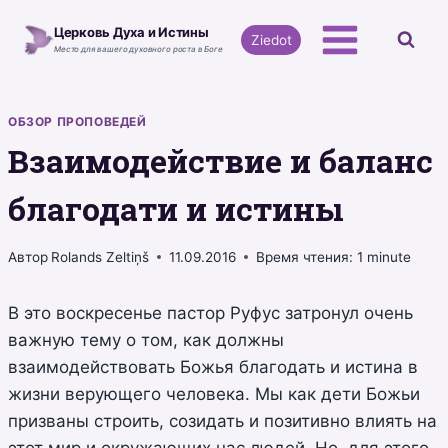
Перейти
Церковь Духа и Истины
к
Ziedot
Место для вашего духовного роста в Боге
содержимому
ОБЗОР ПРОПОВЕДЕЙ
Взаимодействие и баланс
благодати и истины
Автор
Rolands Zeltiņš
11.09.2016
Время чтения:
1
minute
В это воскресенье пастор Руфус затронул очень
важную тему о том, как должны
взаимодействовать Божья благодать и истина в
жизни верующего человека. Мы как дети Божьи
призваны строить, созидать и позитивно влиять на
этот мир и окружающих нас людей. Но, для этого