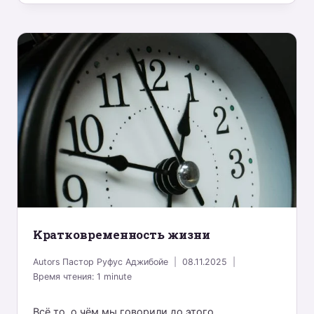
Kратковременность жизни
Autors
Пастор Руфус Аджибойе
08.11.2025
Время чтения:
1
minute
Всё то, о чём мы говорили до этого,