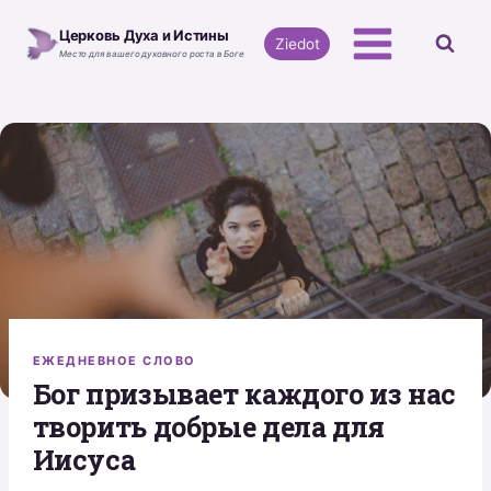
Перейти
Церковь Духа и Истины
к
Ziedot
Место для вашего духовного роста в Боге
содержимому
ЕЖЕДНЕВНОЕ СЛОВО
Бог призывает каждого из нас
творить добрые дела для
Иисуса