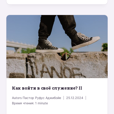
Как войти в своё служение? II
Autors
Пастор Руфус Аджибойе
25.12.2024
Время чтения:
1
minute