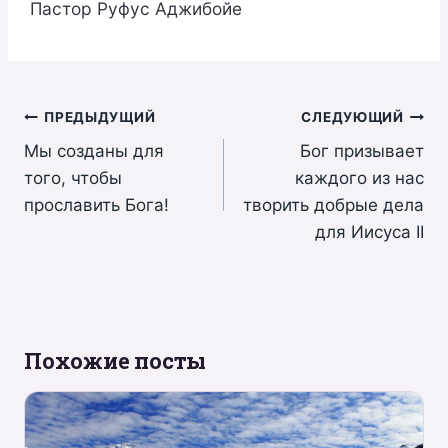
Пастор Руфус Аджибойе
Навигация
ПРЕДЫДУЩИЙ
СЛЕДУЮЩИЙ
Мы созданы для
Бог призывает
по
того, чтобы
каждого из нас
записям
прославить Бога!
творить добрые дела
для Иисуса II
Похожие посты