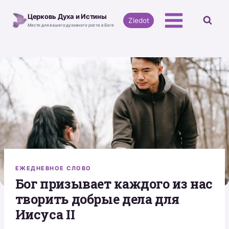
Перейти
Церковь Духа и Истины
к
Ziedot
Место для вашего духовного роста в Боге
содержимому
ЕЖЕДНЕВНОЕ СЛОВО
Бог призывает каждого из нас
творить добрые дела для
Иисуса II