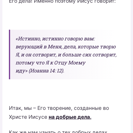
Его дела! Именно поэтому Иисус говорит:
«Истинно, истинно говорю вам:
верующий в Меня, дела, которые творю
Я, и он сотворит, и больше сих сотворит,
потому что Я к Отцу Моему
иду» (Иоанна 14: 12).
Итак, мы – Его творение, созданные во
Христе Иисусе
на добрые дела.
Как же нам узнать о тех добрых делах,