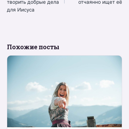
записям
творить добрые дела
отчаянно ищет её
для Иисуса
Похожие посты