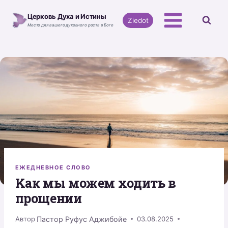
Перейти
Церковь Духа и Истины
к
Ziedot
Место для вашего духовного роста в Боге
содержимому
ЕЖЕДНЕВНОЕ СЛОВО
Kак мы можем ходить в
прощении
Пастор Руфус Аджибойе
Автор
03.08.2025