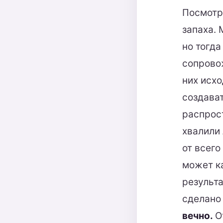
Посмотри
запаха.
но тогда
сопровож
них исхо
создава
распрост
хвалили 
от всего
может к
результа
сделано
вечно.
О