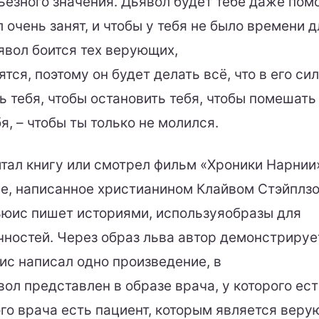
ьёзного значения. Дьявол будет тебе даже помо
 очень занят, и чтобы у тебя не было времени д
явол боится тех верующих,
тся, поэтому он будет делать всё, что в его сил
 тебя, чтобы остановить тебя, чтобы помешать 
я, – чтобы ты только не молился.
читал книгу или смотрел фильм «Хроники Нарнии
е, написанное христианином Клайвом Стэйплз
юис пишет историями, используяобразы для
чностей. Через образ льва автор демонстрируе
ис написал одно произведение, в
ол представлен в образе врача, у которого есть
того врача есть пациент, которым является вер