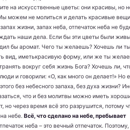
те на искусственные цветы: они красивы, но 
 Мы можем не молиться и делать красивые вещи
 запах жизни, запах неба, отпечаток неба не буд
дать наши дела. Если бы эти цветы были живы
дил бы аромат. Чего ты желаешь? Хочешь ли т
ть вид, иметькрасивую форму, или же ты жела
ранять вокруг себя жизнь Бога? Хочешь ли, чт
люди и говорили: «О, как много он делает!» Но е
 этого без небесного запаха, без духа жизни? И
азаться, что и без молитвы можно иметь хорош
т, но через время всё это разрушится, потому ч
 на небе.
Всё, что сделано на небе, пребывает
тпечаток неба – это вечный отпечаток. Поэтому,