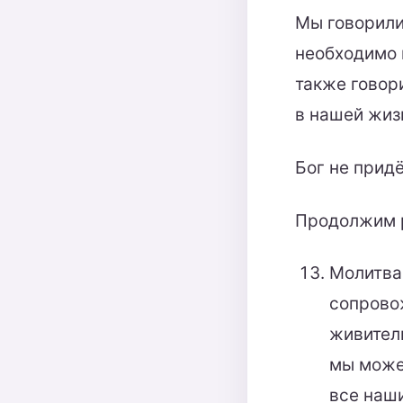
Мы говорили
необходимо 
также говори
в нашей жиз
Бог не придё
Продолжим р
Молитва 
сопрово
живител
мы може
все наш