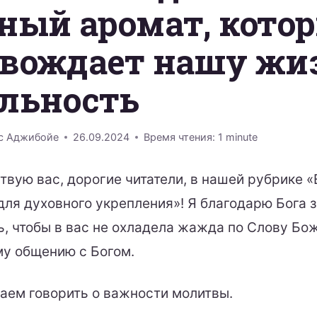
ный аромат, кото
овождает нашу жи
льность
с Аджибойе
26.09.2024
Время чтения:
1
minute
твую вас, дорогие читатели, в нашей рубрике 
для духовного укрепления»! Я благодарю Бога з
ь, чтобы в вас не охладела жажда по Слову Бо
у общению с Богом.
ем говорить о важности молитвы.