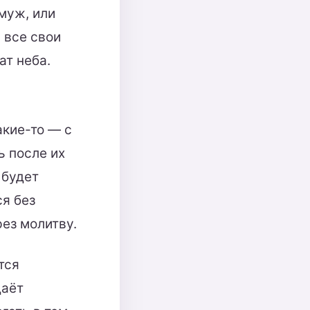
 муж, или
 все свои
ат неба.
акие-то — с
ь после их
 будет
ся без
рез молитву.
тся
даёт