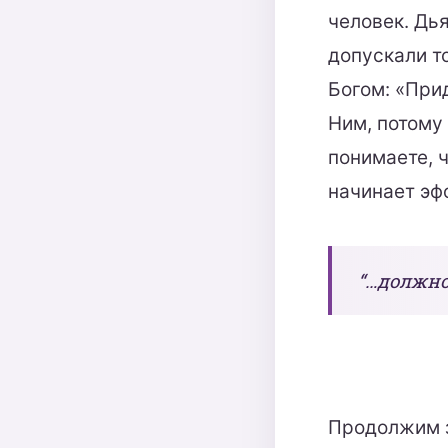
человек. Дь
допускали т
Богом: «Прид
Ним, потому 
понимаете, 
начинает эф
“…должно 
Продолжим з