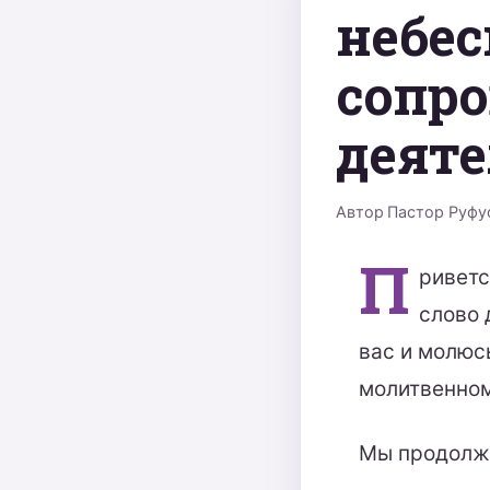
небес
сопр
деяте
Автор
Пастор Руфу
П
риветс
слово 
вас и молюс
молитвенном
Мы продолжа