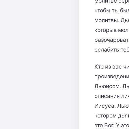
молитве сер
чтобы ты был
молитвы. Дь
которые моля
разочаровать
ослабить теб
Кто из вас 
произведени
Льюисом. Ль
описания ли
Иисуса. Лью
котором дьяв
это Бог. У э