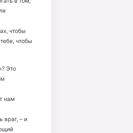
гать в том,
ля
ах, чтобы
тебе, чтобы
»? Это
ом
т нам
 враг, – и
ующий