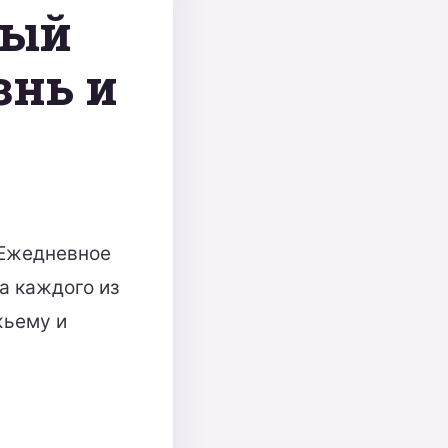
рый
знь и
«Ежедневное
а каждого из
жьему и