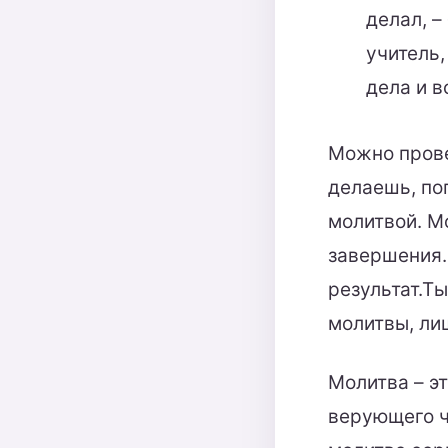
делал, –
учитель,
дела и в
Можно прове
делаешь, по
молитвой. Мо
завершения.
результат.Ты
молитвы, лиш
Молитва – эт
верующего ч