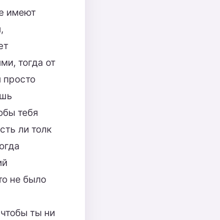
не имеют
,
ет
ми, тогда от
ы просто
ешь
обы тебя
сть ли толк
ногда
ий
то не было
 чтобы ты ни