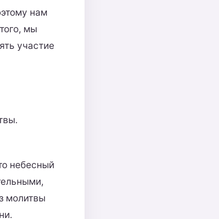
оэтому нам
того, мы
нять участие
твы.
то небесный
тельными,
з молитвы
ни.