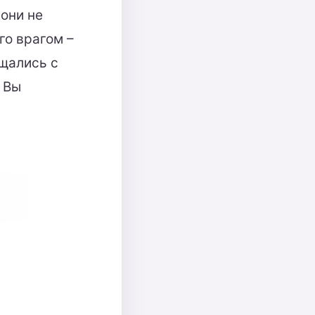
 они не
го врагом –
бщались с
. Вы