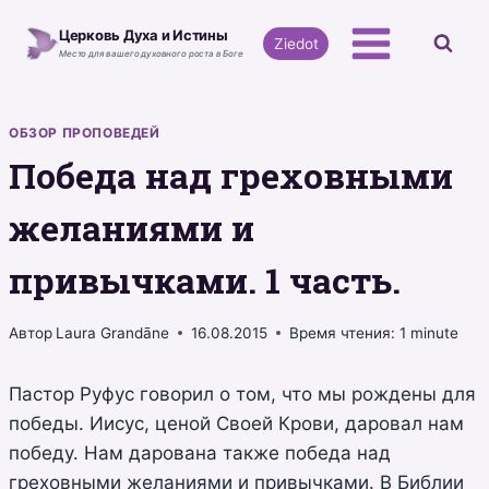
Перейти
Церковь Духа и Истины
к
Ziedot
Место для вашего духовного роста в Боге
содержимому
ОБЗОР ПРОПОВЕДЕЙ
Победа над греховными
желаниями и
привычками. 1 часть.
Автор
Laura Grandāne
16.08.2015
Время чтения:
1
minute
Пастор Руфус говорил о том, что мы рождены для
победы. Иисус, ценой Своей Крови, даровал нам
победу. Нам дарована также победа над
греховными желаниями и привычками. В Библии