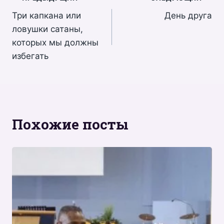
Навигация
Три капкана или
День друга
по
ловушки сатаны,
записям
которых мы должны
избегать
Похожие посты