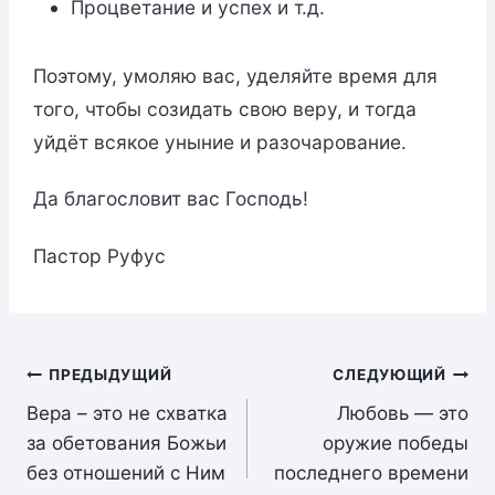
Процветание и успех и т.д.
Поэтому, умоляю вас, уделяйте время для
того, чтобы созидать свою веру, и тогда
уйдёт всякое уныние и разочарование.
Да благословит вас Господь!
Пастор Руфус
Навигация
ПРЕДЫДУЩИЙ
СЛЕДУЮЩИЙ
Bера – это не схватка
Любовь — это
по
за обетования Божьи
оружие победы
записям
без отношений с Ним
последнего времени