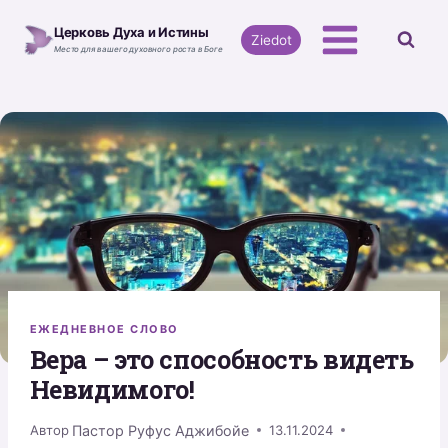
Перейти
Церковь Духа и Истины
к
Ziedot
Место для вашего духовного роста в Боге
содержимому
ЕЖЕДНЕВНОЕ СЛОВО
Вера – это способность видеть
Невидимого!
Пастор Руфус Аджибойе
Автор
13.11.2024