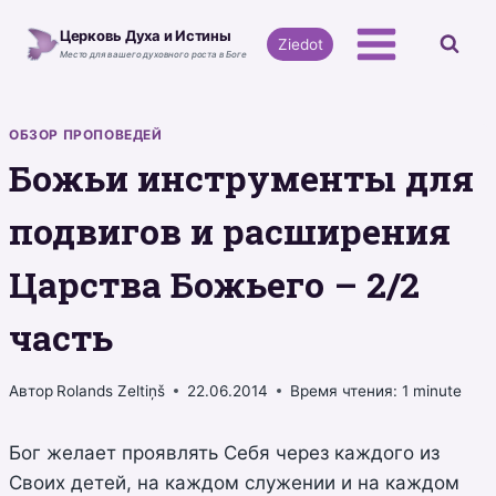
Перейти
Церковь Духа и Истины
к
Ziedot
Место для вашего духовного роста в Боге
содержимому
ОБЗОР ПРОПОВЕДЕЙ
Божьи инструменты для
подвигов и расширения
Царства Божьего – 2/2
часть
Автор
Rolands Zeltiņš
22.06.2014
Время чтения:
1
minute
Бог желает проявлять Себя через каждого из
Своих детей, на каждом служении и на каждом