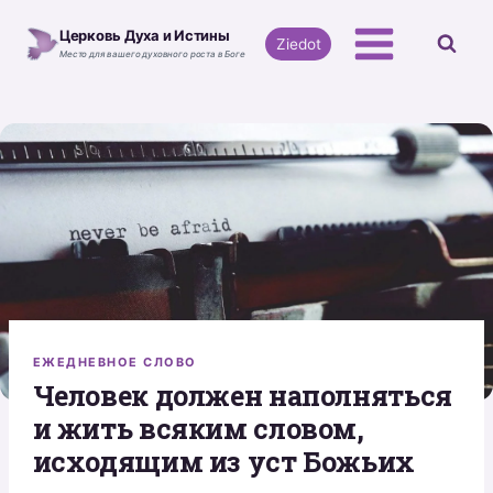
Перейти
Церковь Духа и Истины
к
Ziedot
Место для вашего духовного роста в Боге
содержимому
ЕЖЕДНЕВНОЕ СЛОВО
Человек должен наполняться
и жить всяким словом,
исходящим из уст Божьих