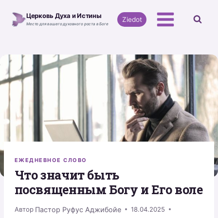
Перейти
Церковь Духа и Истины
к
Ziedot
Место для вашего духовного роста в Боге
содержимому
ЕЖЕДНЕВНОЕ СЛОВО
Что значит быть
посвященным Богу и Его воле
Пастор Руфус Аджибойе
Автор
18.04.2025