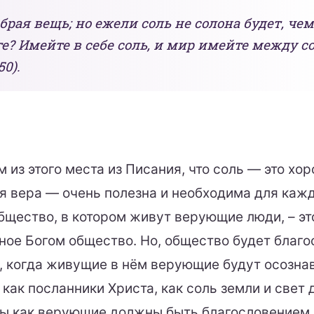
брая вещь; но ежели соль не солона будет, чем
е? Имейте в себе соль, и мир имейте между со
50).
 из этого места из Писания, что соль — это хо
я вера — очень полезна и необходима для каж
бщество, в котором живут верующие люди, – эт
ное Богом общество. Но, общество будет благ
а, когда живущие в нём верующие будут осознав
как посланники Христа, как соль земли и свет 
ы как верующие должны быть благословением 