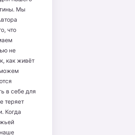
тины. Мы
Автора
о, что
маем
нью не
к, как живёт
е можем
ются
ь в себе для
не теряет
и. Когда
ожьей
 наше