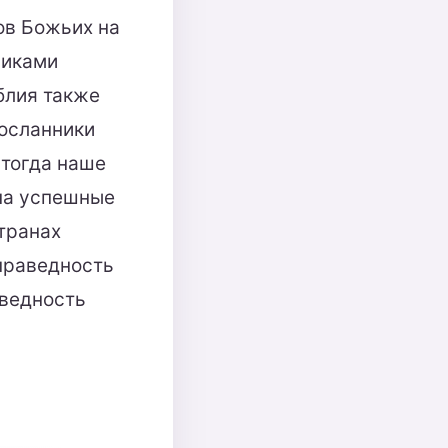
ов Божьих на
никами
блия также
посланники
 тогда наше
 на успешные
странах
 праведность
аведность