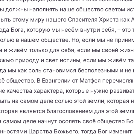
ы должны наполнять наше общество светом ис
ыть этому миру нашего Спасителя Христа как 
да Бога, которую мы несём внутри себя, – это т
солью в нашем обществе. Но, если мы не прини
а и живём только для себя, если мы своей жиз
жью природу и свет истины, если мы живём та
огда мы как соль становимся бесполезными и н
оё общество. В Евангелии от Матфея перечисля
е качества характера, которые нужно развиват
быть на самом деле солью этой земли, которая 
оторая является благословением для этой земл
 самом деле начнут осолять своё общество Б
енностями Царства Божьего, тогда Бог изменит