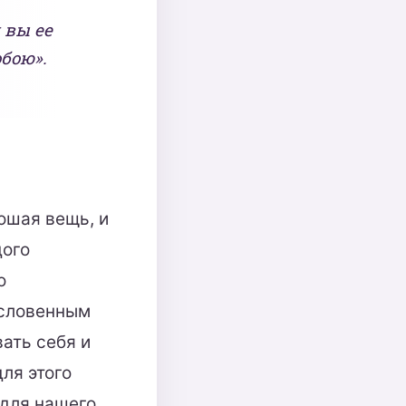
 вы ее
бою».
рошая вещь, и
дого
о
ословенным
ать себя и
для этого
для нашего