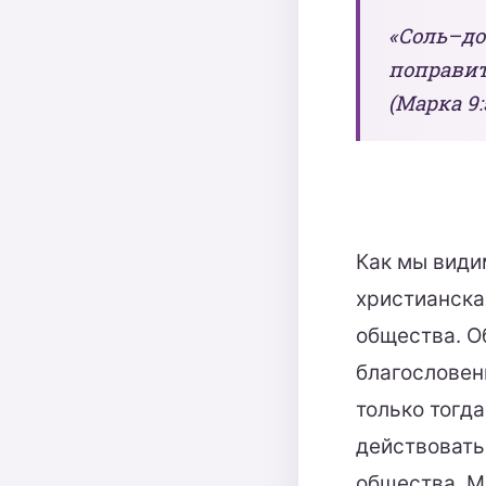
«Соль–до
поправит
(Марка 9:
Как мы видим
христианска
общества. О
благословен
только тогд
действовать 
общества. М