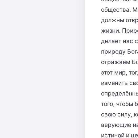
общества. М
должны откр
жизни. Приро
делает нас 
природу Бог
отражаем Бо
этот мир, т
изменить св
определённы
того, чтобы 
свою силу, к
верующие на
истиной и ц