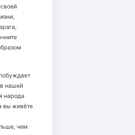
 своей
изни,
врага,
ачните
образом
а побуждает
 в нашей
ия народа
а вы живёте
льше, чем