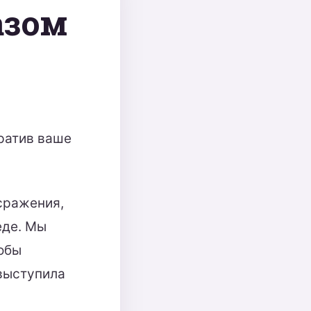
азом
братив ваше
 сражения,
еде. Мы
тобы
 выступила