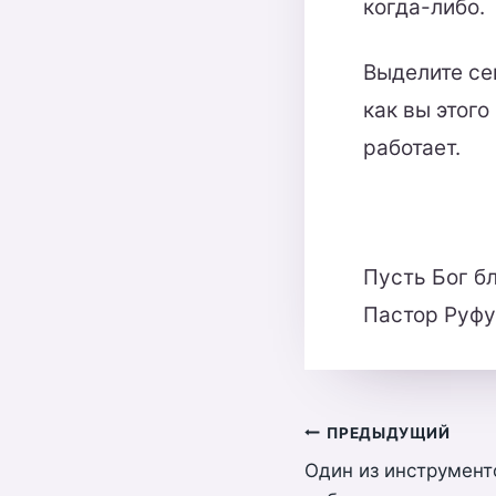
когда-либо.
Выделите сег
как вы этого
работает.
Пусть Бог б
Пастор Руф
Навигация
ПРЕДЫДУЩИЙ
Один из инструмент
по