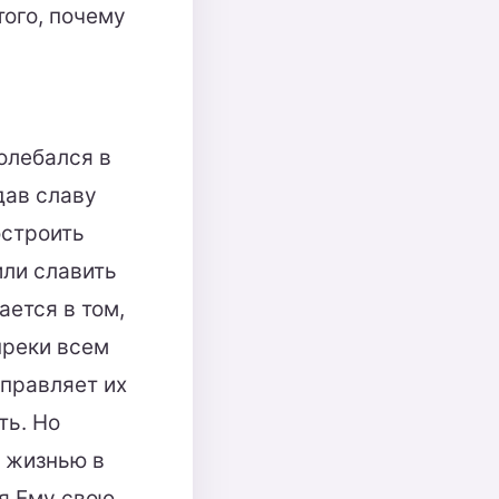
того, почему
олебался в
дав славу
остроить
или славить
ается в том,
преки всем
управляет их
ть. Но
я жизнью в
ая Ему свою