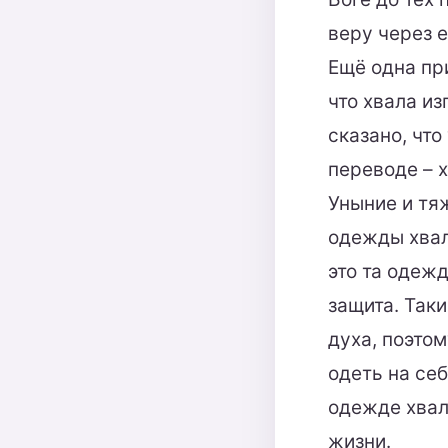
веру через 
Ещё одна при
что хвала из
сказано, чт
переводе – х
Уныние и тя
одежды хвал
это та одеж
защита. Так
духа, поэто
одеть на себ
одежде хвал
жизни.