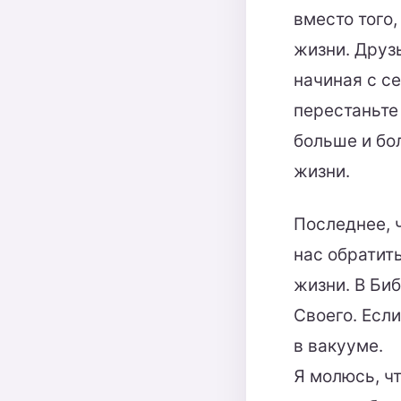
вместо того,
жизни. Друзь
начиная с с
перестаньте 
больше и бо
жизни.
Последнее, ч
нас обратит
жизни. В Биб
Своего. Есл
в вакууме.
Я молюсь, ч