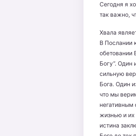
Сегодня я х
так важно, 
Хвала являе
В Послании 
обетовании 
Богу”. Один 
сильную вер
Бога. Один и
что мы верим
негативным о
жизнью и их
истина закл
Боге до тех 