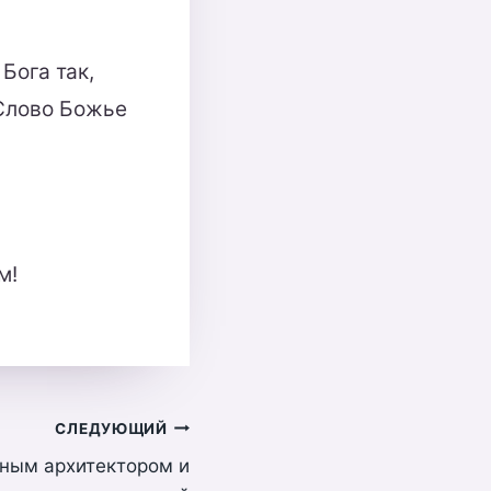
Бога так,
 Слово Божье
м!
СЛЕДУЮЩИЙ
вным архитектором и