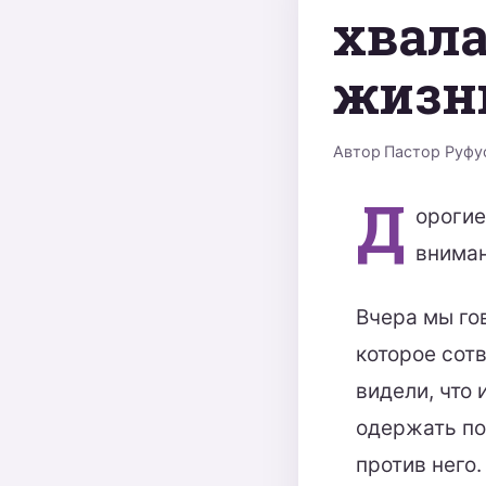
хвала
жизн
Автор
Пастор Руфу
Д
орогие
вниман
Вчера мы го
которое сотв
видели, что 
одержать по
против него.