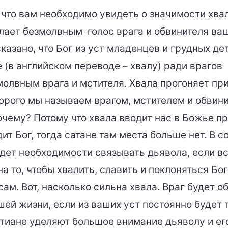
то вам необходимо увидеть о значимости хвалы
елает безмолвным голос врага и обвинителя ва
казано, что Бог из уст младенцев и грудных де
 (в английском переводе – хвалу) ради врагов
молвным врага и мстителя. Хвала прогоняет пр
торого мы называем врагом, мстителем и обвин
очему? Потому что хвала вводит нас в Божье п
ит Бог, тогда сатане там места больше нет. В 
удет необходимости связывать дьявола, если вс
а то, чтобы хвалить, славить и поклоняться Бо
сам. Вот, насколько сильна хвала. Враг будет о
шей жизни, если из ваших уст постоянно будет 
тиане уделяют большое внимание дьяволу и ег