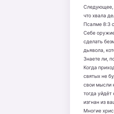
Следующее, ч
что хвала д
Псалме 8:3 с
Себе оружие
сделать без
дьявола, ко
Знаете ли, п
Когда приход
святых не б
свои мысли н
тогда уйдёт 
изгнан из ва
Многие хрис