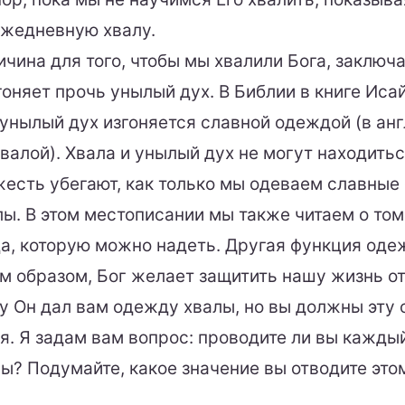
ежедневную хвалу.
чина для того, чтобы мы хвалили Бога, заключа
гоняет прочь унылый дух. В Библии в книге Исай
о унылый дух изгоняется славной одеждой (в ан
валой). Хвала и унылый дух не могут находитьс
жесть убегают, как только мы одеваем славные
ы. В этом местописании мы также читаем о том,
да, которую можно надеть. Другая функция оде
им образом, Бог желает защитить нашу жизнь о
му Он дал вам одежду хвалы, но вы должны эту
я. Я задам вам вопрос: проводите ли вы кажды
ы? Подумайте, какое значение вы отводите это