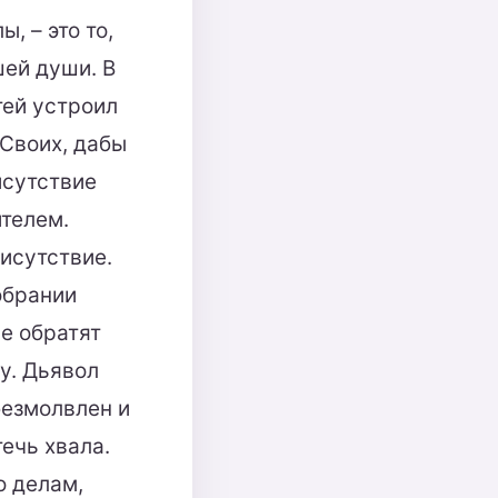
, – это то,
шей души. В
тей устроил
 Своих, дабы
исутствие
ителем.
рисутствие.
собрании
е обратят
гу. Дьявол
безмолвлен и
течь хвала.
о делам,