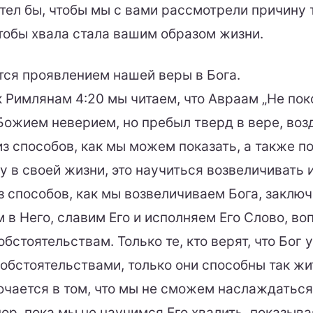
отел бы, чтобы мы с вами рассмотрели причину 
чтобы хвала стала вашим образом жизни.
тся проявлением нашей веры в Бога.
к Римлянам 4:20 мы читаем, что Авраам „Не пок
Божием неверием, но пребыл тверд в вере, воз
из способов, как мы можем показать, а также п
у в своей жизни, это научиться возвеличивать 
з способов, как мы возвеличиваем Бога, заключ
 в Него, славим Его и исполняем Его Слово, во
бстоятельствам. Только те, кто верят, что Бог 
 обстоятельствами, только они способны так жи
ючается в том, что мы не сможем наслаждатьс
пор, пока мы не научимся Его хвалить, показыв