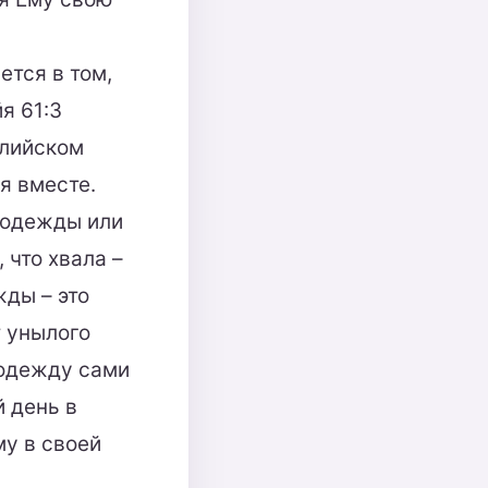
ется в том,
я 61:3
глийском
я вместе.
 одежды или
 что хвала –
жды – это
т унылого
 одежду сами
й день в
му в своей