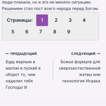
люди плакали, но и это не меняло ситуацию.
Решением стал пост всего народа перед Богом.
Страницы:
1
2
3
4
5
6
7
8
9
Навигация
ПРЕДЫДУЩИЙ
СЛЕДУЮЩИЙ
Будь верным в
Божья формула для
по
малом и пускай в
сверхъестественной
записям
оборот то, чем
жатвы или
наделил тебя
технология Исаака
Господь! III