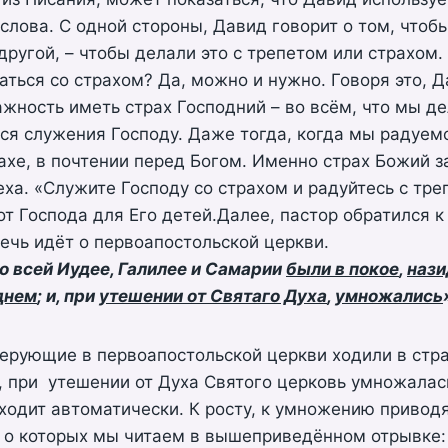
лова. С одной стороны, Давид говорит о том, чтоб
 другой, – чтобы делали это с трепетом или страхом
аться со страхом? Да, можно и нужно. Говоря это, 
жность иметь страх Господний – во всём, что мы де
ся служения Господу. Даже тогда, когда мы радуем
рахе, в почтении перед Богом. Именно страх Божий з
реха. «Служите Господу со страхом и радуйтесь с тре
от Господа для Его детей.Далее, пастор обратился к
речь идёт о первоапостольской церкви.
о всей Иудее, Галилее и Самарии
были в покое
,
нази
днем
; и, при
утешении от Святаго Духа
,
умножались
ерующие в первоапостольской церкви ходили в стр
, при утешении от Духа Святого церковь умножалас
ходит автоматически. К росту, к умножению привод
, о которых мы читаем в вышеприведённом отрывке: