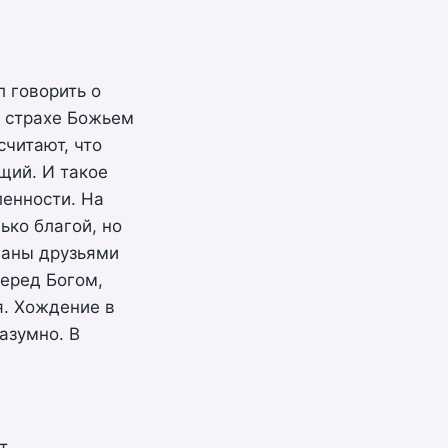
 говорить о
в страхе Божьем
читают, что
щий. И такое
ленности. На
ько благой, но
ваны друзьями
перед Богом,
я. Хождение в
азумно. В
т