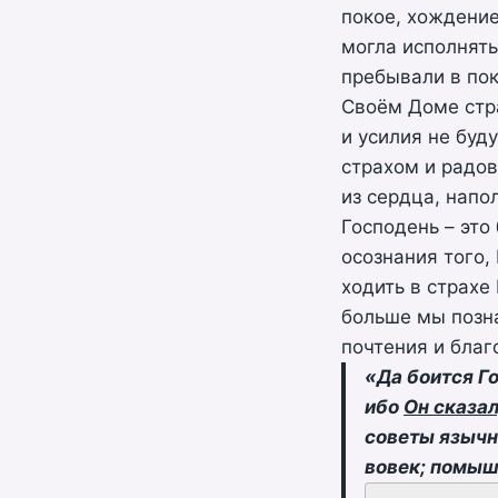
покое, хождение
могла исполнят
пребывали в пок
Своём Доме стра
и усилия не буд
страхом и радов
из сердца, напо
Господень – это
осознания того,
ходить в страхе
больше мы позна
почтения и благ
«Да боится Г
ибо
Он сказал
советы язычн
вовек; помыш