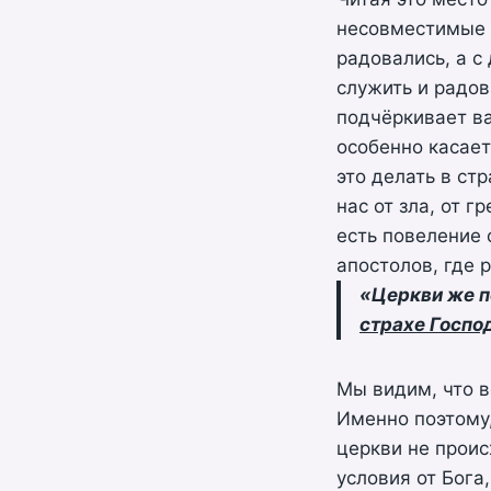
несовместимые с
радовались, а с
служить и радов
подчёркивает ва
особенно касает
это делать в ст
нас от зла, от г
есть повеление 
апостолов, где 
«Церкви же п
страхе Госпо
Мы видим, что в
Именно поэтому
церкви не проис
условия от Бога