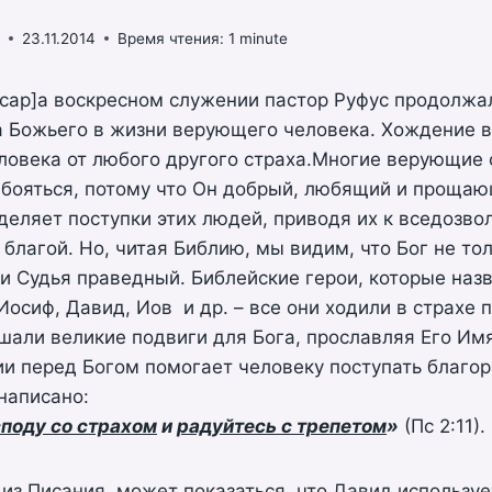
š
23.11.2014
Время чтения:
1
minute
pcap]а воскресном служении пастор Руфус продолжал
а Божьего в жизни верующего человека. Хождение 
овека от любого другого страха.Многие верующие с
 бояться, потому что Он добрый, любящий и прощаю
еляет поступки этих людей, приводя их к вседозво
 благой. Но, читая Библию, мы видим, что Бог не тол
 и Судья праведный. Библейские герои, которые наз
 Иосиф, Давид, Иов и др. – все они ходили в страхе 
шали великие подвиги для Бога, прославляя Его Им
ии перед Богом помогает человеку поступать благор
написано:
поду со страхом
и
радуйтесь с трепетом
»
(Пс 2:11).
 из Писания, может показаться, что Давид используе