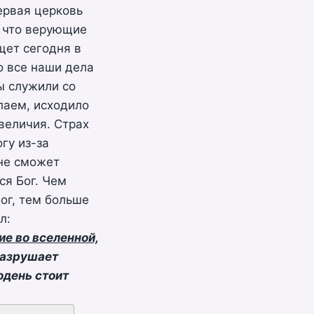
ервая церковь
, что верующие
щет сегодня в
о все наши дела
ы служили со
елаем, исходило
величия. Страх
гу из-за
 не сможет
ся Бог. Чем
ог, тем больше
л:
е во вселенной,
разрушает
одень стоит