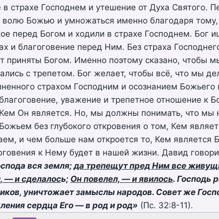
 в страхе Господнем и утешение от Духа Святого. П
ь волю Божью и умножаться именно благодаря тому
ое перед Богом и ходили в страхе Господнем. Бог и
х и благоговение перед Ним. Без страха Господнег
ут приняты Богом. Именно поэтому сказано, чтобы м
ались с трепетом. Бог желает, чтобы всё, что мы д
лненного страхом Господним и осознанием Божьего 
 благоговение, уважение и трепетное отношение к Бо
 Кем Он является. Но, мы должны понимать, что мы
 Божьем без глубокого откровения о том, Кем являет
ем, и чем больше нам откроется то, Кем является Б
оговения к Нему будет в нашей жизни. Давид говори
оспода вся земля;
да трепещут пред Ним все живущи
, — и сделалос
ь;
Он повелел, — и явилось
. Господь 
иков, уничтожает замыслы народов. Совет же Госп
ления сердца Его — в род и род»
(Пс. 32:8-11).