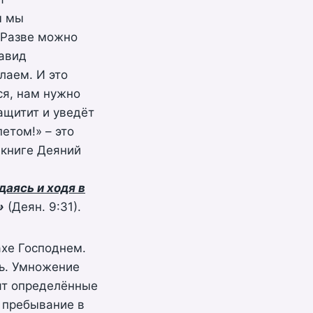
ы мы
. Разве можно
Давид
лаем. И это
ся, нам нужно
ащитит и уведёт
петом!» – это
 книге Деяний
даясь и ходя в
»
(Деян. 9:31).
ахе Господнем.
ь. Умножение
ят определённые
 пребывание в