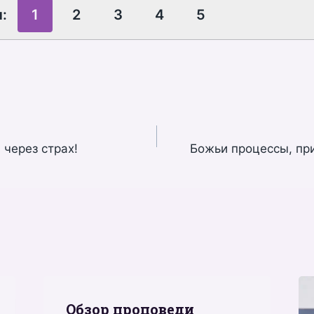
ы:
1
2
3
4
5
 через страх!
Божьи процессы, пр
Обзор проповеди