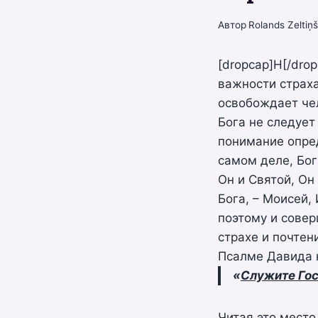
Автор
Rolands Zeltiņ
[dropcap]Н[/dro
важности страх
освобождает чел
Бога не следует
понимание опред
самом деле, Бог
Он и Святой, Он
Бога, – Моисей,
поэтому и совер
страхе и почтен
Псалме Давида 
«
Служите Гос
Читая это место