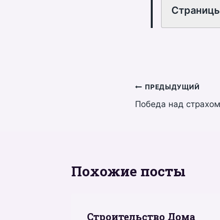
Страниц
Навигация
ПРЕДЫДУЩИЙ
Победа над страхом
по
записям
Похожие посты
Строительство Дома