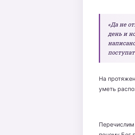
«Да не от
день и но
написано
поступать
На протяжен
уметь распо
Перечислим 
почему Бог г