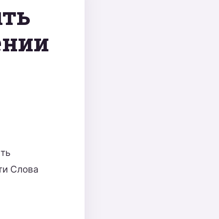
ыть
ении
сть
ти Слова