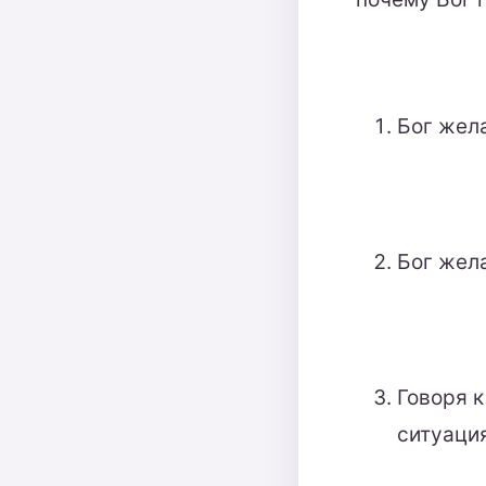
Бог жел
Бог жел
Говоря к
ситуаци