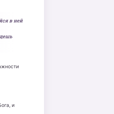
йся в ней
удешь
важности
ога, и