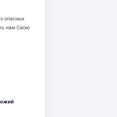
из опасных
ать нам Свою
Божий