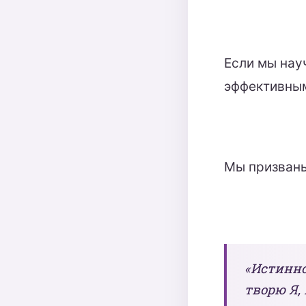
Если мы нау
эффективным
Мы призваны
«Истинно
творю Я, 