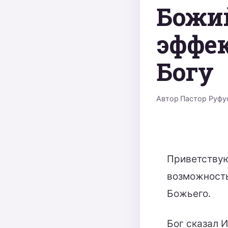
Божи
эффе
Богу
Автор
Пастор Руфу
Приветствую 
возможность
Божьего.
Бог сказал 