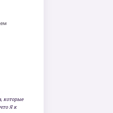
дем
, которые
что Я к