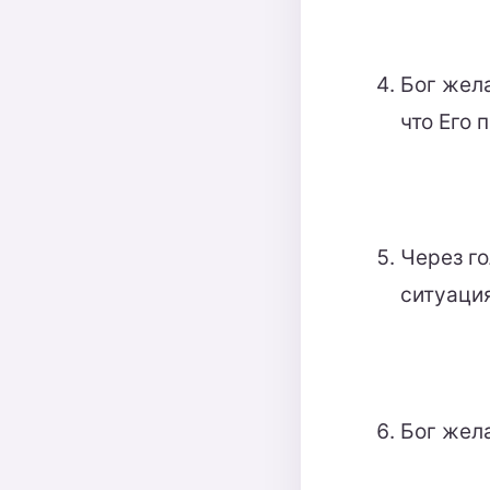
Бог жел
что Его 
Через го
ситуация
Бог жел