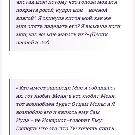
чистая моя! потому что голова моя вся
покрыта росой, кудри мои – ночной
влагой”. Я скинула хитон мой; как же
мне опять надевать его? Я вымыла ноги
мои; как же мне марать их?» (Песни
песней 5: 2-3).
« Кто имеет заповеди Мои и соблюдает
их, тот любит Меня; а кто любит Меня,
тот возлюблен будет Отцем Моим; и Я
возлюблю его и явлюсь ему Сам.
Иуда – не Искариот–говорит Ему:
Господи! что это, что Ты хочешь явить