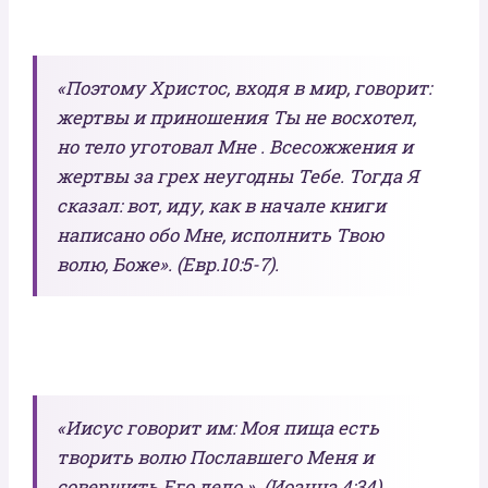
«Поэтому Христос, входя в мир, говорит:
жертвы и приношения Ты не восхотел,
но тело уготовал Мне . Всесожжения и
жертвы за грех неугодны Тебе. Тогда Я
сказал: вот, иду, как в начале книги
написано обо Мне, исполнить Твою
волю, Боже». (Евр.10:5-7).
«Иисус говорит им: Моя пища есть
творить волю Пославшего Меня и
совершить Его дело ». (Иоанна 4:34).