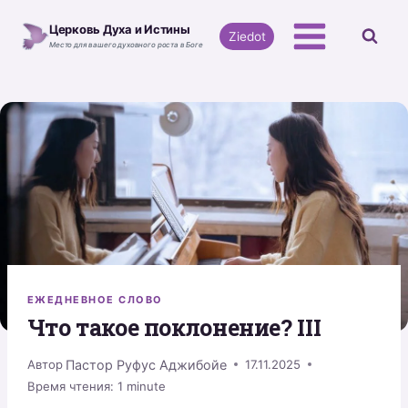
Перейти
Церковь Духа и Истины
к
Ziedot
Место для вашего духовного роста в Боге
содержимому
ЕЖЕДНЕВНОЕ СЛОВО
Что такое поклонение? III
Пастор Руфус Аджибойе
Автор
17.11.2025
Время чтения:
1
minute