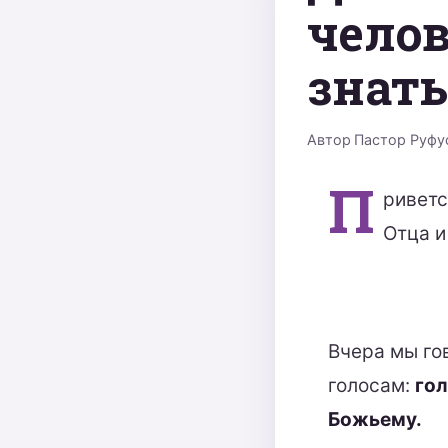
челов
знать
Автор
Пастор Руфу
П
риветс
Отца и
Вчера мы го
голосам:
гол
Божьему.