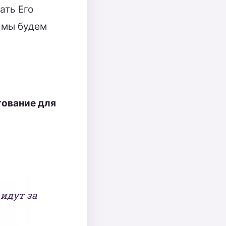
ать Его
о мы будем
тование для
 идут за