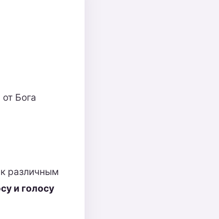
 от Бога
 к различным
су и голосу