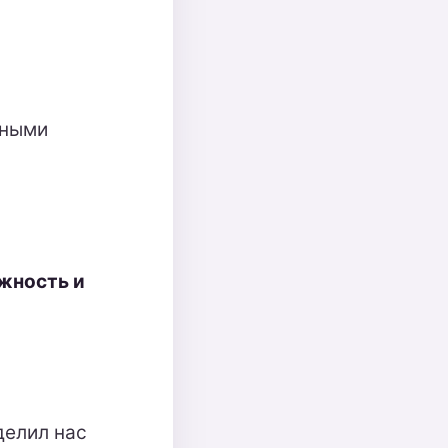
вными
жность и
делил нас