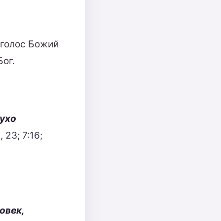
 голос Божий
Бог.
ухо
 23; 7:16;
овек,