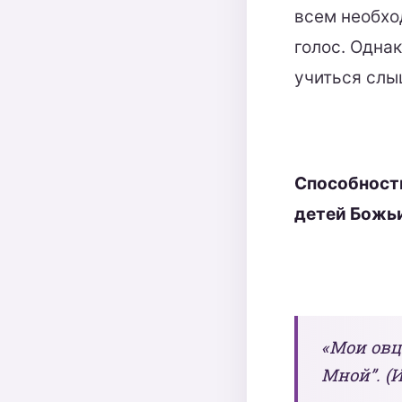
всем необхо
голос. Одна
учиться слыш
Способность
детей Божь
«Мои овц
Мной”. (И