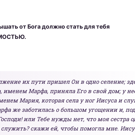
шать от Бога должно стать для тебя
МОСТЬЮ.
олжение их пути пришел Он в одно селение; зд
 именем Марфа, приняла Его в свой дом; у не
именем Мария, которая села у ног Иисуса и слу
арфа же заботилась о большом угощении и, по
 Господи! или Тебе нужды нет, что моя сестра 
 служить? скажи ей, чтобы помогла мне. Иису