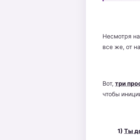
Несмотря на 
все же, от н
Вот,
три про
чтобы иници
1)
Ты д