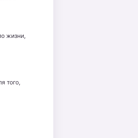
по жизни,
я того,