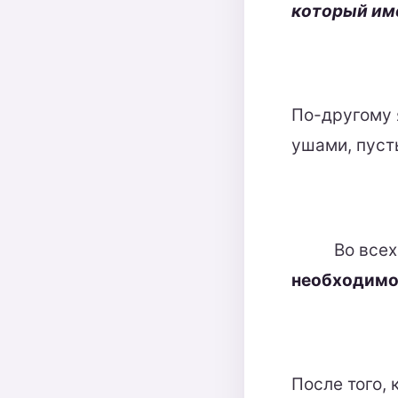
который име
По-другому 
ушами, пусть
Во всех
необходимос
После того,