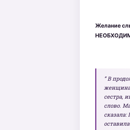
Желание слы
НЕОБХОДИ
” В прод
женщина,
сестра, 
слово. М
сказала:
оставила