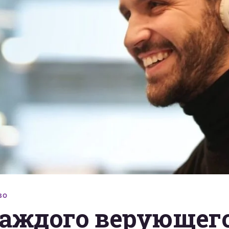
ВО
каждого верующег