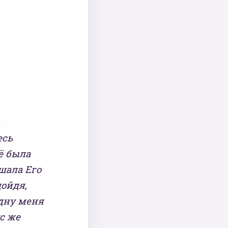
есь
ё была
шала Его
дойдя,
одну меня
с же