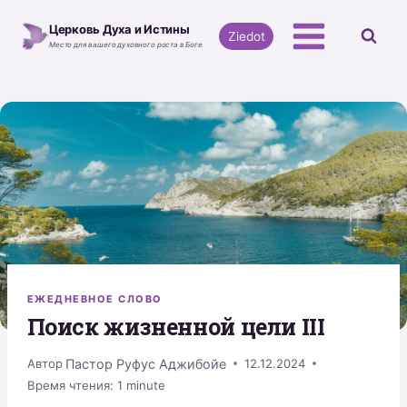
Перейти
Церковь Духа и Истины
к
Ziedot
Место для вашего духовного роста в Боге
содержимому
ЕЖЕДНЕВНОЕ СЛОВО
Поиск жизненной цели III
Пастор Руфус Аджибойе
Автор
12.12.2024
Время чтения:
1
minute