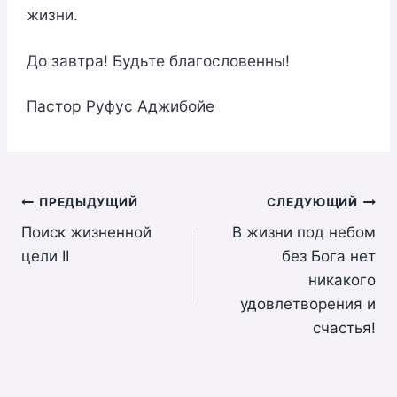
жизни.
До завтра! Будьте благословенны!
Пастор Руфус Аджибойе
Навигация
ПРЕДЫДУЩИЙ
СЛЕДУЮЩИЙ
Поиск жизненной
B жизни под небом
по
цели II
без Бога нет
записям
никакого
удовлетворения и
счастья!