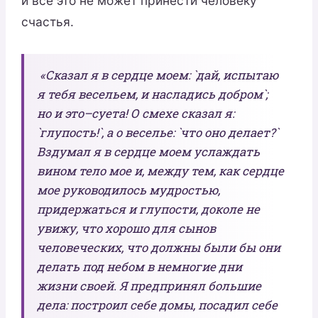
и всё это не может принести человеку
счастья.
«Сказал я в сердце моем: `дай, испытаю
я тебя весельем, и насладись добром`;
но и это–суета! О смехе сказал я:
`глупость!`, а о веселье: `что оно делает?`
Вздумал я в сердце моем услаждать
вином тело мое и, между тем, как сердце
мое руководилось мудростью,
придержаться и глупости, доколе не
увижу, что хорошо для сынов
человеческих, что должны были бы они
делать под небом в немногие дни
жизни своей. Я предпринял большие
дела: построил себе домы, посадил себе