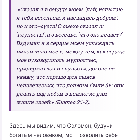
«Сказал я в сердце моем: `дай, испытаю
я тебя весельем, и насладись добром`;
но и это–суета! О смехе сказал я:
`глупость!`, а о веселье: `что оно делает?`
Вздумал я в сердце моем услаждать
вином тело мое и, между тем, как сердце
мое руководилось мудростью,
придержаться и глупости, доколе не
увижу, что хорошо для сынов
человеческих, что должны были бы они
делать под небом в немногие дни
жизни своей.» (Екклес.2:1-3).
Здесь мы видим, что Соломон, будучи
богатым человеком, мог позволить себе