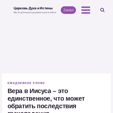
Перейти
Церковь Духа и Истины
к
Ziedot
Место для вашего духовного роста в Боге
содержимому
ЕЖЕДНЕВНОЕ СЛОВО
Вера в Иисуса – это
единственное, что может
обратить последствия