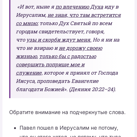
«И вот, ныне я
по влечению Духа
иду в
Иерусалим,
не зная, что там встретится
со мною
; только Дух Святый по всем
городам свидетельствует, говоря,
что
узы и скорби ждут меня.
Но я ни на
что не взираю и
не дорожу своею
жизнью
,
только бы с радостью
совершить поприще мое и
служение,
которое я принял от Господа
Иисуса, проповедать Евангелие
благодати Божией». (Деяния 20:22–24).
Обратите внимание на подчеркнутые слова.
Павел пошел в Иерусалим не потому,
что он этого хотел, но потому, что туда