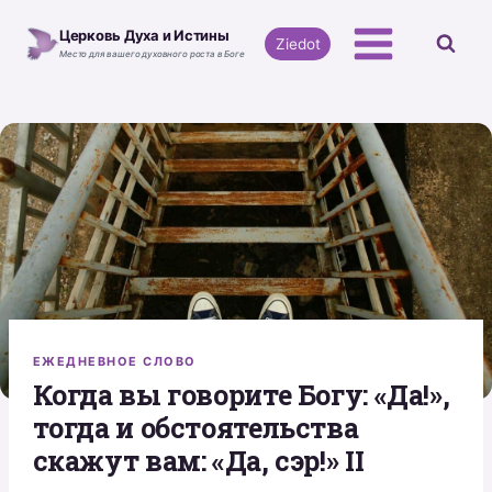
Перейти
Церковь Духа и Истины
к
Ziedot
Место для вашего духовного роста в Боге
содержимому
ЕЖЕДНЕВНОЕ СЛОВО
Когда вы говорите Богу: «Да!»,
тогда и обстоятельства
скажут вам: «Да, сэр!» II