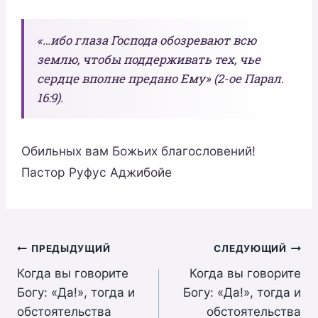
«…ибо глаза Господа обозревают всю
землю, чтобы поддерживать тех, чье
сердце вполне предано Ему» (2-ое Парал.
16:9).
Обильных вам Божьих благословений!
Пастор Руфус Аджибойе
Навигация
ПРЕДЫДУЩИЙ
СЛЕДУЮЩИЙ
Когда вы говорите
Когда вы говорите
по
Богу: «Да!», тогда и
Богу: «Да!», тогда и
записям
обстоятельства
обстоятельства