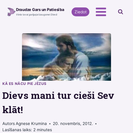
Skip
Draudze Gars un Patiesība
to
Ziedot
Vieta tavai garīgajai izaugsmei Dievā
content
KĀ ES NĀCU PIE JĒZUS
Dievs mani tur cieši Sev
klāt!
Autors
Agnese Krumina
20. novembris, 2012.
Lasīšanas laiks:
2
minutes