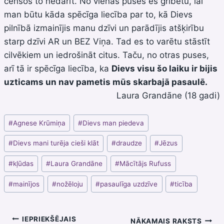
cenšos to nedarīt. No vienas puses es gribētu, lai
man būtu kāda spēcīga liecība par to, kā Dievs
pilnībā izmainījis manu dzīvi un parādījis atšķirību
starp dzīvi AR un BEZ Viņa. Tad es to varētu stāstīt
cilvēkiem un iedrošināt citus. Taču, no otras puses,
arī tā ir spēcīga liecība, ka
Dievs visu šo laiku ir bijis
uzticams un nav pametis mūs skarbajā pasaulē.
Laura Grandāne (18 gadi)
Post
#
Agnese Krūmiņa
#
Dievs man piedeva
Tags:
#
Dievs mani turēja cieši klāt
#
draudze
#
Jēzus
#
kļūdas
#
Laura Grandāne
#
Mācītājs Rufuss
#
mainījos
#
nožēloju
#
pasaulīga uzdzīve
#
ticība
Ziņu
IEPRIEKŠĒJAIS
NĀKAMAIS RAKSTS