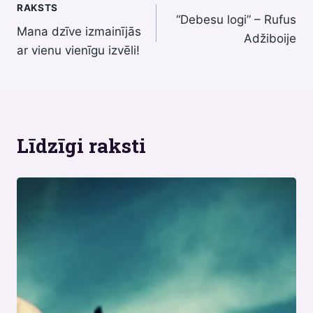
RAKSTS
“Debesu logi” – Rufus
izvēlne
Mana dzīve izmainījās
Adžiboije
ar vienu vienīgu izvēli!
Līdzīgi raksti