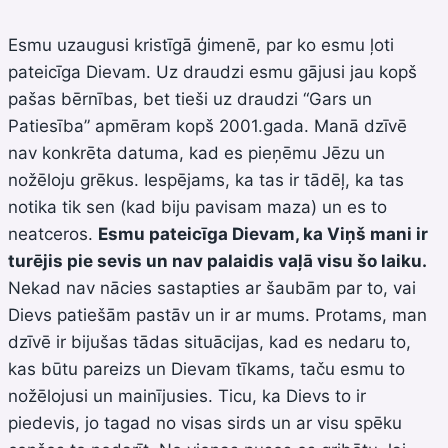
Esmu uzaugusi kristīgā ģimenē, par ko esmu ļoti
pateicīga Dievam. Uz draudzi esmu gājusi jau kopš
pašas bērnības, bet tieši uz draudzi “Gars un
Patiesība” apmēram kopš 2001.gada. Manā dzīvē
nav konkrēta datuma, kad es pieņēmu Jēzu un
nožēloju grēkus. Iespējams, ka tas ir tādēļ, ka tas
notika tik sen (kad biju pavisam maza) un es to
neatceros.
Esmu pateicīga Dievam, ka Viņš mani ir
turējis pie sevis un nav palaidis vaļā visu šo laiku.
Nekad nav nācies sastapties ar šaubām par to, vai
Dievs patiešām pastāv un ir ar mums. Protams, man
dzīvē ir bijušas tādas situācijas, kad es nedaru to,
kas būtu pareizs un Dievam tīkams, taču esmu to
nožēlojusi un mainījusies. Ticu, ka Dievs to ir
piedevis, jo tagad no visas sirds un ar visu spēku