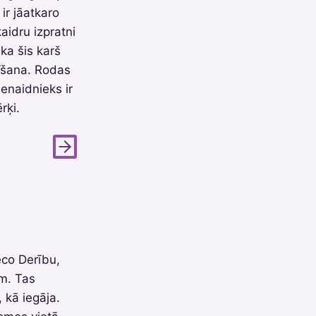
ir jāatkaro
kaidru izpratni
ka šis karš
rīšana. Rodas
enaidnieks ir
rķi.
eco Derību,
ām. Tas
 kā iegāja.