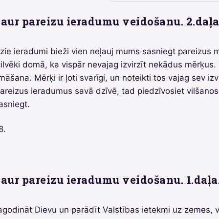
aur pareizu ieradumu veidošanu. 2.daļa
ie ieradumi bieži vien neļauj mums sasniegt pareizus 
cilvēki domā, ka vispār nevajag izvirzīt nekādus mērķus. 
šana. Mērķi ir ļoti svarīgi, un noteikti tos vajag sev izvi
 pareizus ieradumus savā dzīvē, tad piedzīvosiet vilšano
asniegt.
8.
aur pareizu ieradumu veidošanu. 1.daļa
godināt Dievu un parādīt Valstības ietekmi uz zemes, v