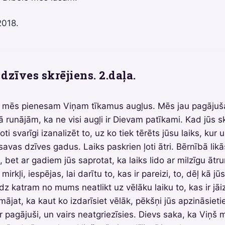
2018.
dzīves skrējiens. 2.daļa.
ai mēs pienesam Viņam tīkamus augļus. Mēs jau pagājuš
 runājām, ka ne visi augļi ir Dievam patīkami. Kad jūs s
 ļoti svarīgi izanalizēt to, uz ko tiek tērēts jūsu laiks, kur
 savas dzīves gadus. Laiks paskrien ļoti ātri. Bērnībā likā
ni, bet ar gadiem jūs saprotat, ka laiks lido ar milzīgu āt
mirkļi, iespējas, lai darītu to, kas ir pareizi, to, dēļ kā jū
īdz katram no mums neatlikt uz vēlāku laiku to, kas ir jā
ājat, ka kaut ko izdarīsiet vēlāk, pēkšņi jūs apzināsietie
ir pagājuši, un vairs neatgriezīsies. Dievs saka, ka Viņš 