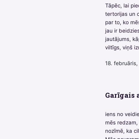
Tāpēc, lai pi
tertorijas un 
par to, ko mē
jau ir beidzi
jautājums, kā
viltīgs, viņš
18. februāris,
Garīgais 
iens no veidi
mēs redzam, k
nozīmē, ka cil