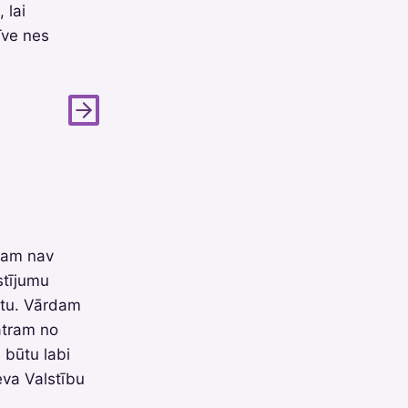
 lai
īve nes
uram nav
stījumu
ētu. Vārdam
atram no
 būtu labi
ieva Valstību