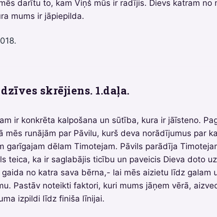
i mēs darītu to, kam Viņš mūs ir radījis. Dievs katram no
ra mums ir jāpiepilda.
2018.
dzīves skrējiens. 1.daļa.
am ir konkrēta kalpošana un sūtība, kura ir jāīsteno. Pa
ā mēs runājām par Pāvilu, kurš deva norādījumus par k
 garīgajam dēlam Timotejam. Pāvils parādīja Timoteja
ls teica, ka ir saglabājis ticību un paveicis Dieva doto 
s gaida no katra sava bērna,- lai mēs aizietu līdz galam 
. Pastāv noteikti faktori, kuri mums jāņem vērā, aizve
a izpildi līdz finiša līnijai.