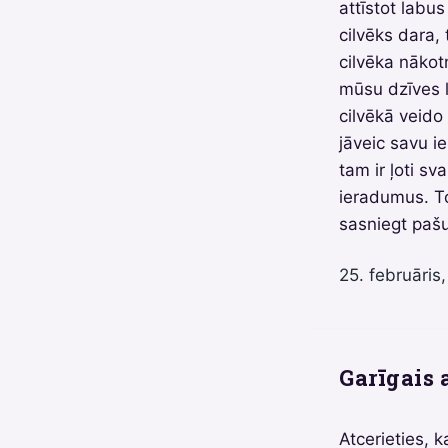
attīstot labu
cilvēks dara,
cilvēka nāko
mūsu dzīves la
cilvēkā veido
jāveic savu i
tam ir ļoti sv
ieradumus. T
sasniegt pa
25. februāris
Garīgais 
Atcerieties, 