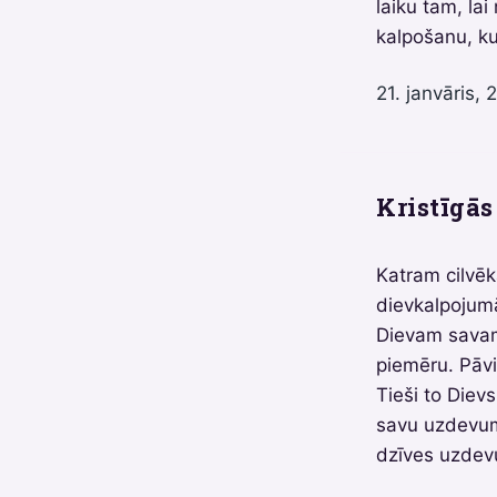
laiku tam, la
kalpošanu, ku
21. janvāris, 
Kristīgās 
Katram cilvēk
dievkalpojum
Dievam savam
piemēru. Pāvi
Tieši to Diev
savu uzdevumu
dzīves uzdevum