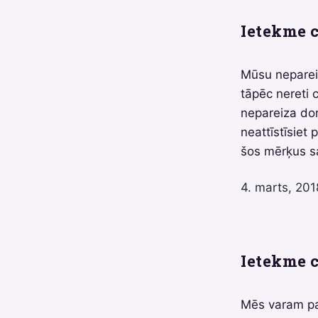
Ietekme c
Mūsu nepareiz
tāpēc nereti 
nepareiza domā
neattīstīsiet
šos mērķus s
4. marts, 201
Ietekme c
Mēs varam pa