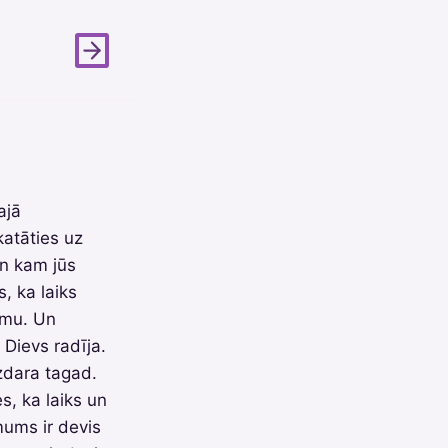
ajā
katāties uz
 un kam jūs
s, ka laiks
rumu. Un
s Dievs radīja.
izdara tagad.
s, ka laiks un
mums ir devis