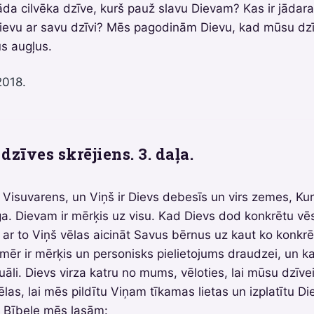
āda cilvēka dzīve, kurš pauž slavu Dievam? Kas ir jādara,
ievu ar savu dzīvi? Mēs pagodinām Dievu, kad mūsu dz
s augļus.
2018.
dzīves skrējiens. 3. daļa.
 Visuvarens, un Viņš ir Dievs debesīs un virs zemes, K
ga. Dievam ir mērķis uz visu. Kad Dievs dod konkrētu vē
 ar to Viņš vēlas aicināt Savus bērnus uz kaut ko konkr
mēr ir mērķis un personisks pielietojums draudzei, un k
āli. Dievs virza katru no mums, vēloties, lai mūsu dzīvei
ēlas, lai mēs pildītu Viņam tīkamas lietas un izplatītu D
. Bībele mēs lasām: