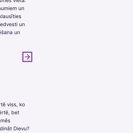
smes vietā.
ēmumiem un
lausīties
 iedvesti un
dēšana un
tē viss, ko
rtē, bet
i mēs
dināt Dievu?