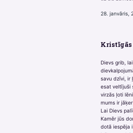
28. janvāris, 
Kristīgās 
Dievs grib, l
dievkalpojumā
savu dzīvi, ir
esat veltījuši
virzās ļoti lē
mums ir jāķer 
Lai Dievs pal
Kamēr jūs dom
dotā iespēja 