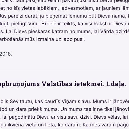
alikt tādi paši, kad esam pavadījuši laiku Dieva pielūg
iet no šīs vietas labākiem, iedvesmotiem, ar jauniem l
Jūs pareizi darāt, ja pieņemat lēmumu būt Dieva namā, k
ūgt, pielūgt Viņu. Bībelē ir teikts, ka visi Raksti ir Dieva
s. Lai Dievs pieskaras katram no mums, lai Vārda dzir
arbošanās mūs izmaina uz labo pusi.
 2018.
apbruņojums Valstības ietekmei. 1.daļa.
idojis Sev tautu, kas paudīs Viņam slavu. Mums ir jānovēr
od un dara priekš mums. Un mums tas ir ne tikai jānovē
, lai pagodinātu Dievu ar visu savu dzīvi. Dievs vēlas, la
ņu ikvienā vietā un lietā, ko darām. Kā mēs varam pago