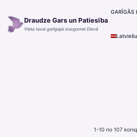
Skip
to
GARĪGĀS 
Draudze Gars un Patiesība
content
Vieta tavai garīgajai izaugsmei Dievā
Latvieš
1-10 no 107 kons