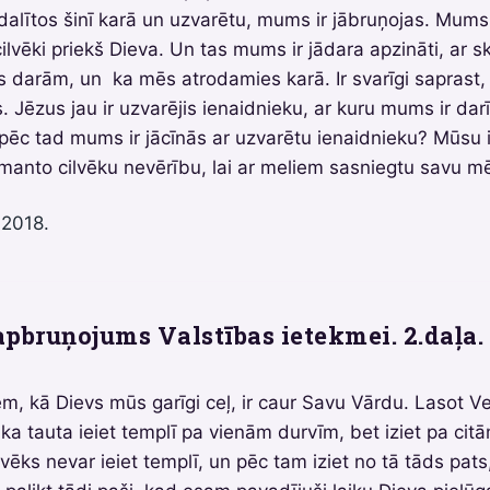
edalītos šinī karā un uzvarētu, mums ir jābruņojas. Mums 
cilvēki priekš Dieva. Un tas mums ir jādara apzināti, ar s
s darām, un ka mēs atrodamies karā. Ir svarīgi saprast, 
es. Jēzus jau ir uzvarējis ienaidnieku, ar kuru mums ir da
pēc tad mums ir jācīnās ar uzvarētu ienaidnieku? Mūsu i
 izmanto cilvēku nevērību, lai ar meliem sasniegtu savu mē
 2018.
apbruņojums Valstības ietekmei. 2.daļa.
em, kā Dievs mūs garīgi ceļ, ir caur Savu Vārdu. Lasot V
a tauta ieiet templī pa vienām durvīm, bet iziet pa cit
vēks nevar ieiet templī, un pēc tam iziet no tā tāds pats,