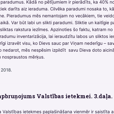
s paradumus. Kādā no pētījumiem ir pierādīts, ka 40% no
 tiek darīts aiz ieraduma. Cilvēka paradumi nosaka to, 
tne. Pieradumus mēs nemantojam no vecākiem, tie veido
ikā. Var būt labi un slikti paradumi. Sliktie un kaitīgie
 sliktas rakstura iezīmes. Apzinoties šo faktu, katram n
eradumu inventarizācija, lai ieraudzītu labos un sliktos 
arīgi izravēt visu, ko Dievs sauc par Viņam nederīgu – sav
o nedarot, mēs nespēsim izpildīt savu Dieva doto aicin
šu nospraustos mērķus.
, 2018.
apbruņojums Valstības ietekmei. 3.daļa.
ka Valstības ietekmes paplašināšana vienmēr ir saistīta a