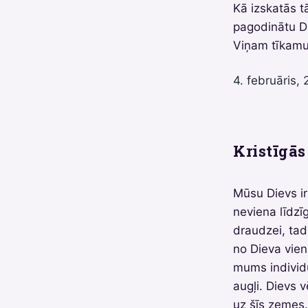
Kā izskatās t
pagodinātu D
Viņam tīkamu
4. februāris, 
Kristīgās 
Mūsu Dievs ir
neviena līdzī
draudzei, tad
no Dieva vien
mums individu
augļi. Dievs v
uz šīs zemes