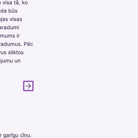
 visa tā, ko
kāda būs
jas visas
 paradumi
o mums ir
ieradumus. Pēc
us sliktos
ājumu un
r garīgu cīņu.