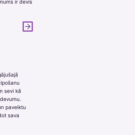
 mums ir devis
gājušajā
alpošanu
m sevi kā
uzdevumu.
un paveiktu
dot sava