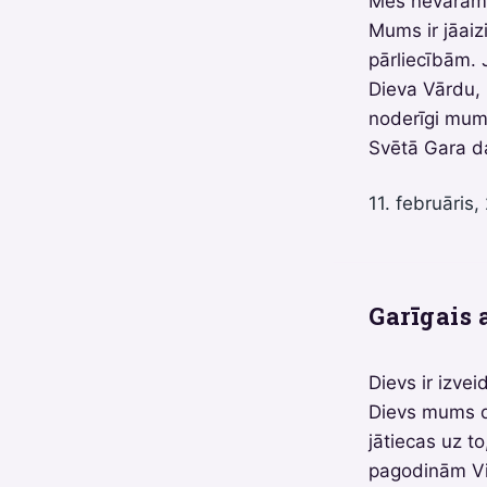
Mēs nevaram p
Mums ir jāaiz
pārliecībām. 
Dieva Vārdu, l
noderīgi mum
Svētā Gara d
11. februāris,
Garīgais 
Dievs ir izve
Dievs mums d
jātiecas uz to
pagodinām Vi