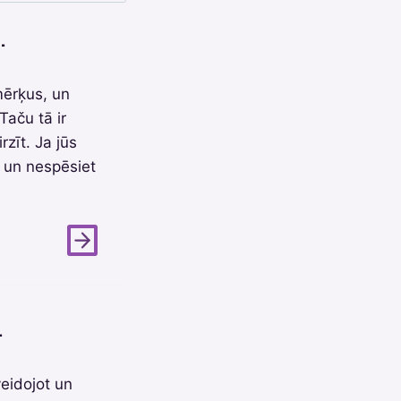
.
mērķus, un
Taču tā ir
rzīt. Ja jūs
s un nespēsiet
.
eidojot un