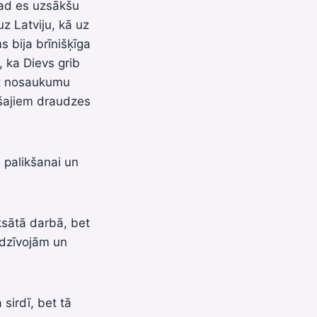
kad es uzsākšu
z Latviju, kā uz
s bija brīnišķīga
 ka Dievs grib
et nosaukumu
ošajiem draudzes
 palikšanai un
ksātā darbā, bet
 dzīvojām un
sirdī, bet tā