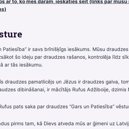
tos ar to, ko mēs darām, ieskaties šeit (links par mūs
ms)
sture
 Patiesība” ir savs brīnišķīgs iesākums. Mūsu draudzes 
uzsākot šo ideju par draudzes rašanos, kontrolēja līdz s
ā ar tās iesākumu.
 šīs draudzes pamatlicējs un Jēzus ir draudzes galva, tom
raudzes dibināšanai, ir mācītājs Rufus Adžiboije, dzimis N
Rufus pats saka par draudzes “Gars un Patiesība” vēstur
adus pirms tam, kā Dievs atveda mūs ar ģimeni uz Latvi