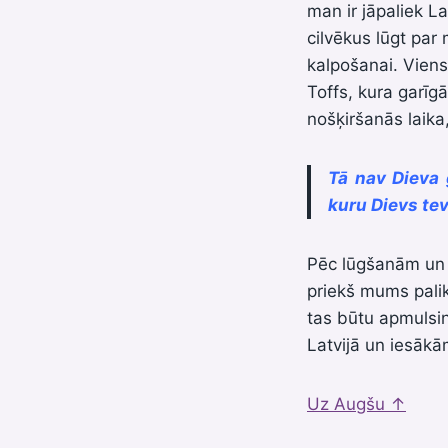
man ir jāpaliek L
cilvēkus lūgt par 
kalpošanai. Viens
Toffs, kura garīg
nošķiršanās laika
Tā nav Dieva 
kuru Dievs tev
Pēc lūgšanām un g
priekš mums palik
tas būtu apmulsin
Latvijā un iesākā
Uz Augšu ↑