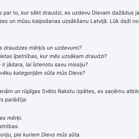
s par to, kur sākt draudzi, es uzdevu Dievam dažādus 
dzes un mūsu kalpošanas uzsākšanu Latvijā. Lūk daži no
ās draudzes mērķis un uzdevumi?
vietas īpatnības, kur mēs uzsākam draudzi?
ir jādara, lai īstenotu savu missiju?
lvēku kategorijām sūta mūs Dievs?
anām un rūpīgas Svēto Rakstu izpētes, es saņēmu atbil
s parādīja:
es mērķi.
atnības.
oriju, pie kuriem Dievs mūs sūta.