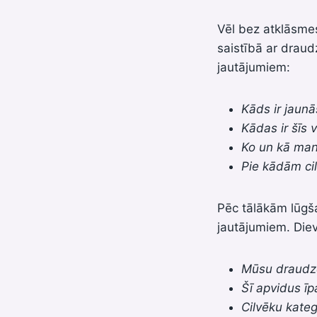
Vēl bez atklāsme
saistībā ar drau
jautājumiem:
Kāds ir jaun
Kādas ir šīs 
Ko un kā man 
Pie kādām ci
Pēc tālākām lūgš
jautājumiem. Diev
Mūsu draudz
Šī apvidus īp
Cilvēku kateg