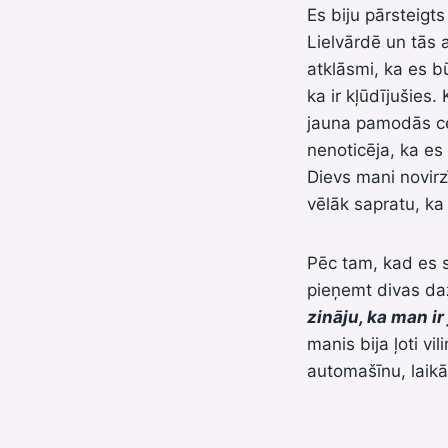
Es biju pārsteigts
Lielvārdē un tās 
atklāsmi, ka es b
ka ir kļūdījušies.
jauna pamodās cer
nenoticēja, ka es
Dievs mani novir
vēlāk sapratu, ka
Pēc tam, kad es 
pieņemt divas da
zināju, ka man ir
manis bija ļoti v
automašīnu, laik