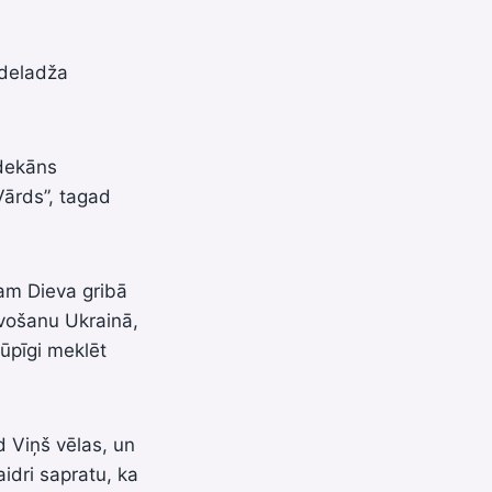
Adeladža
 dekāns
Vārds”, tagad
am Dieva gribā
īvošanu Ukrainā,
rūpīgi meklēt
d Viņš vēlas, un
aidri sapratu, ka