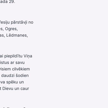
gada 29.
siju pārstāvji no
es, Ogres,
las, Lēdmanes,
ai piepildītu Viņa
istus ar savu
visiem cilvēkiem
, daudzi šodien
ieva spēku un
t Dievu un caur