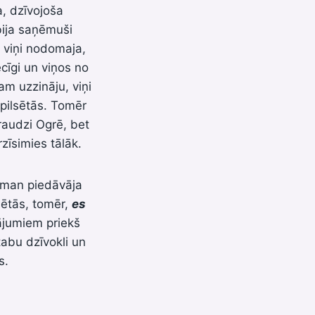
a, dzīvojoša
bija saņēmuši
 viņi nodomaja,
ecīgi un viņos no
m uzzināju, viņi
 pilsētās. Tomēr
raudzi Ogrē, bet
zīsimies tālāk.
, man piedāvāja
sētās, tomēr,
es
jumiem priekš
tabu dzīvokli un
s.