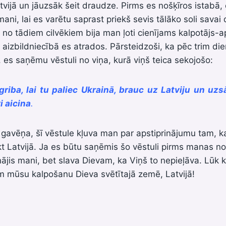
atvijā un jāuzsāk šeit draudze. Pirms es nošķīros istabā
mani, lai es varētu saprast priekš sevis tālāko soli savai 
 no tādiem cilvēkiem bija man ļoti cienījams kalpotājs-a
ā aizbildniecībā es atrados. Pārsteidzoši, ka pēc trim 
, es saņēmu vēstuli no viņa, kurā viņš teica sekojošo:
griba, lai tu paliec Ukrainā, brauc uz Latviju un uz
i aicina
.
avēņa, šī vēstule kļuva man par apstiprinājumu tam, ka 
t Latvijā. Ja es būtu saņēmis šo vēstuli pirms manas no
ājis mani, bet slava Dievam, ka Viņš to nepieļāva. Lūk
m mūsu kalpošanu Dieva svētītajā zemē, Latvijā!