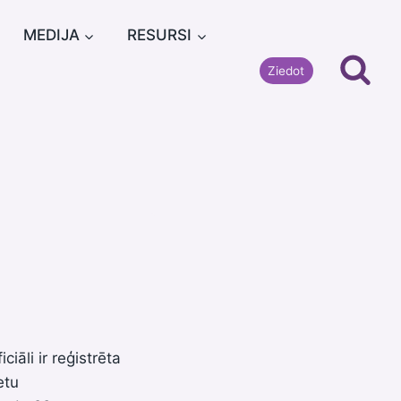
MEDIJA
RESURSI
Ziedot
ciāli ir reģistrēta
etu