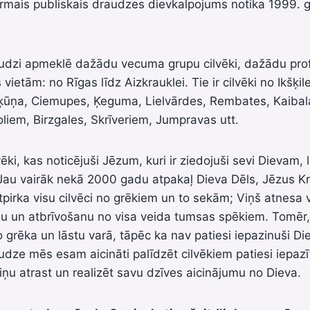
rmais publiskais draudzes dievkalpojums notika 1999. 
udzi apmeklē dažādu vecuma grupu cilvēki, dažādu profe
ietām: no Rīgas līdz Aizkrauklei. Tie ir cilvēki no Ikšķil
ķūņa, Ciemupes, Ķeguma, Lielvārdes, Rembates, Kaiba
iem, Birzgales, Skrīveriem, Jumpravas utt.
vēki, kas noticējuši Jēzum, kuri ir ziedojuši sevi Dievam, l
Jau vairāk nekā 2000 gadu atpakaļ Dieva Dēls, Jēzus Kr
tpirka visu cilvēci no grēkiem un to sekām; Viņš atnesa 
anu un atbrīvošanu no visa veida tumsas spēkiem. Tomēr
o grēka un lāstu varā, tāpēc ka nav patiesi iepazinuši D
udze mēs esam aicināti palīdzēt cilvēkiem patiesi iepazī
ņu atrast un realizēt savu dzīves aicinājumu no Dieva.