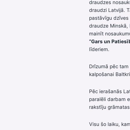
draudzes nosaukum
draudzi Latvijā. 
pastāvīgu dzīves 
draudze Minskā, 
mainīt nosaukumu 
“Gars un Patiesī
līderiem.
Drīzumā pēc tam D
kalpošanai Baltkri
Pēc ierašanās Lat
paralēli darbam e
rakstīju grāmatas
Visu šo laiku, ka