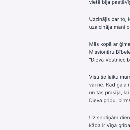
vietā bija pastāv
Uzzinājis par to
uzaicināja mani p
Mēs kopā ar ģimen
Missionāru Bībele
“Dieva Vēstniecīb
Visu šo laiku mum
vai nē. Kad gala 
un tas prasīja, l
Dieva gribu, pirm
Uz septiņām dienā
kāda ir Viņa griba