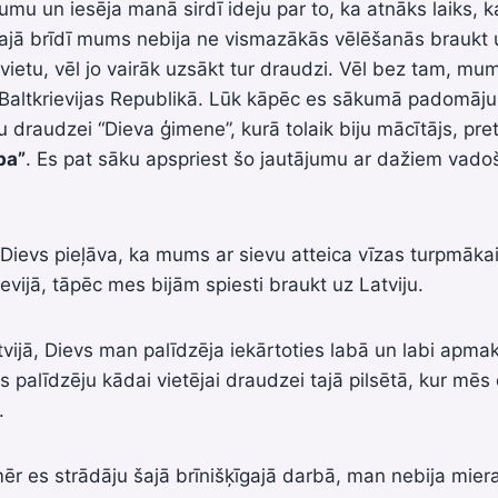
u un iesēja manā sirdī ideju par to, ka atnāks laiks, 
Tajā brīdī mums nebija ne vismazākās vēlēšanās braukt u
vietu, vēl jo vairāk uzsākt tur draudzi. Vēl bez tam, mum
Baltkrievijas Republikā. Lūk kāpēc es sākumā padomāju,
draudzei “Dieva ģimene”, kurā tolaik biju mācītājs, pr
ba”
. Es pat sāku apspriest šo jautājumu ar dažiem vad
ievs pieļāva, ka mums ar sievu atteica vīzas turpmākai
evijā, tāpēc mes bijām spiesti braukt uz Latviju.
vijā, Dievs man palīdzēja iekārtoties labā un labi apma
s palīdzēju kādai vietējai draudzei tajā pilsētā, kur mēs
.
mēr es strādāju šajā brīnišķīgajā darbā, man nebija miera 