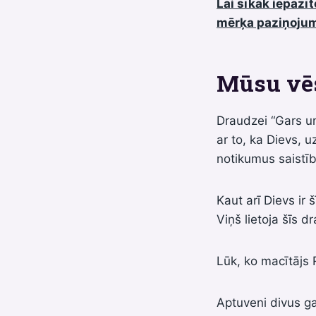
Lai sīkāk iepazī
mērķa paziņoju
Mūsu vē
Draudzei “Gars un
ar to, ka Dievs, 
notikumus saistīb
Kaut arī Dievs ir
Viņš lietoja šīs d
Lūk, ko macītājs 
Aptuveni divus g