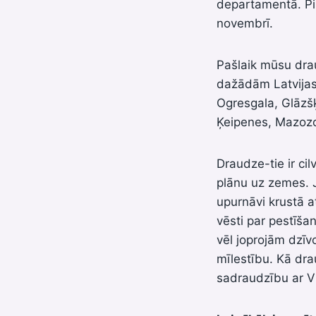
departamentā. Pi
novembrī.
Pašlaik mūsu dra
dažādām Latvijas v
Ogresgala, Glāzš
Ķeipenes, Mazozol
Draudze-tie ir cil
plānu uz zemes. 
upurnāvi krustā a
vēsti par pestīš
vēl joprojām dzīv
mīlestību. Kā dra
sadraudzību ar Vi