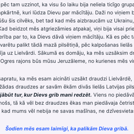
 pēc tam uzzinot, ka visu šo laiku bija neliela ticīgo grup
apkārtnē, kuri lūdza Dievu par mācītāju. Daži no viņiem 
ūšu šis cilvēks, bet tad kad mēs aizbraucām uz Ukrainu,
 Kad beidzot mēs atgriezāmies atpakaļ, viņi bija visai pri
ība par to, ka Dievs dāvā viņiem mācītāju. Kā es pēc ta
 varētu palikt tādā mazā pilsētiņā, pēc kalpošanas lielās
zīja uz Lielvārdi. Sākumā es domāju, ka mēs uzsāksim d
 Ogres rajons būs mūsu Jeruzāleme, no kurienes mēs vir
sapratu, ka mēs esam aicināti uzsākt draudzi Lielvārdē
žādas draudzes ar savām ēkām divās lielās Latvijas pil
 jābūt tur, kur Dievs grib mani redzēt.
Viens no piedāvā
ilinošs, tā kā vēl bez draudzes ēkas man piedāvaja četris
ā kad mums vēl nebija ne savas mašīnas, ne dzīvesvieta
Šodien mēs esam laimīgi, ka palikām Dieva gribā.