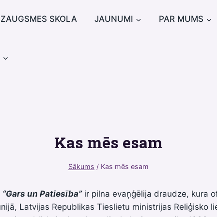
IZAUGSMES SKOLA
JAUNUMI
PAR MUMS
u
Kas mēs esam
Sākums
/
Kas mēs esam
“Gars un Patiesība”
ir pilna evaņģēlija draudze, kura ofi
ijā, Latvijas Republikas Tieslietu ministrijas Reliģisko li