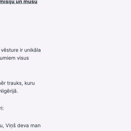
u misiju un mūsu
vēsture ir unikāla
īkumiem visus
ēr trauks, kuru
igērijā.
i:
ju, Viņš deva man