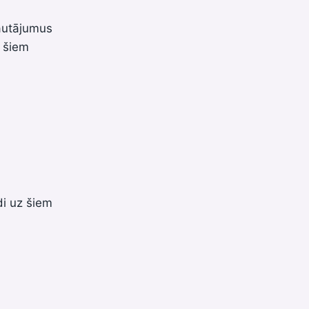
jautājumus
 šiem
di uz šiem