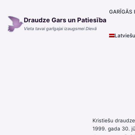
Skip
to
GARĪGĀS 
Draudze Gars un Patiesība
content
Vieta tavai garīgajai izaugsmei Dievā
Latvieš
Kristiešu draudze
1999. gada 30. jūn