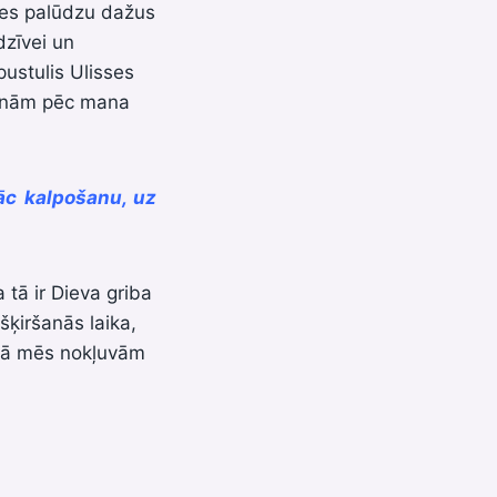
, es palūdzu dažus
dzīvei un
pustulis Ulisses
dienām pēc mana
sāc kalpošanu, uz
tā ir Dieva griba
šķiršanās laika,
 kā mēs nokļuvām