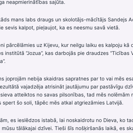
īga neapmierinātības sajūta.
, kāds mans labs draugs un skolotājs-mācītājs Sandejs 
ie sevis kalpot, pieļaujot, ka es neesmu savā vietā.
i pārcēlāmies uz Kijevu, kur neilgu laiku es kalpoju kā
s institūtā “Jozua”, kas darbojās pie draudzes “Ticības 
a”.
s joprojām nebija skaidras sapratnes par to vai mēs es
rezultātā vajadzēja atrisināt jautājumu par pastāvīgu dz
ai sieva atteiktos no savas pilsonības, tad mēs nolēmām 
s spert šo soli, tāpēc mēs atkal atgriezāmies Latvijā.
m, es ieslēdzos istabā, lai noskaidrotu no Dieva, ko ta
 mūsu tālākajai dzīvei. Tieši šīs nošķiršanās laikā, es sk