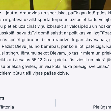
e
– jautra, draudzīga un sportiska, patīk gan ietērpties k
rī ir gatava uzvilkt sporta tērpu un uzspēlēt kādu volejbo
u pietiek uzaicināt viņu izbraukt ar velosipēdu un noskatī
skolā, savu dzīvi domā saistīt ar politikas vai izglītība
ās spēlēt ģitāru un dzied draudzē. Ir gan slavēšanas, 
Pazīst Dievu jau no bērnības, par ko ir ļoti pateicīga. Kau
usi stingru lēmumu sekot Dievam, jo tas ir miera un prie
eikts arī Jesajas 55:12 “Jo ar prieku jūs iziesit un mierā jūs
ūsu priekšā gavilēs, un visi koki laukā priecīgi sveicinās.”
citiem būtu tieši viņas pašas dzīve.
STS
iktorija
Pielūgsm