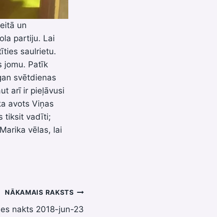
leitā un
la partiju. Lai
ties saulrietu.
s jomu. Patīk
gan svētdienas
t arī ir pieļāvusi
ka avots Viņas
 tiksit vadīti;
 Marika vēlas, lai
NĀKAMAIS RAKSTS
es nakts 2018-jun-23