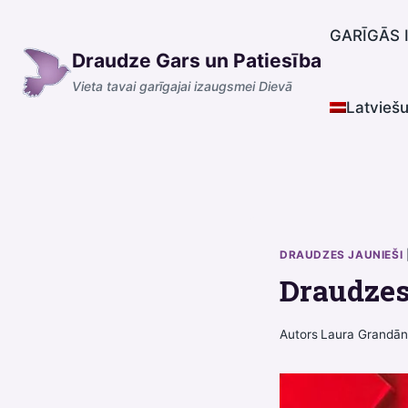
Skip
to
GARĪGĀS 
Draudze Gars un Patiesība
content
Vieta tavai garīgajai izaugsmei Dievā
Latvieš
DRAUDZES JAUNIEŠI
Draudzes
Autors
Laura Grandā