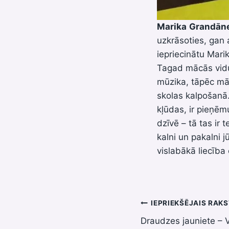
Marika
Grandān
uzkrāsoties, gan a
iepriecinātu Marik
Tagad mācās vidus
mūzika, tāpēc māc
skolas kalpošanā. 
kļūdas, ir pieņēm
dzīvē – tā tas ir t
kalni un pakalni j
vislabākā liecība 
Ziņu
IEPRIEKŠĒJAIS RAK
Draudzes jauniete – V
izvēlne