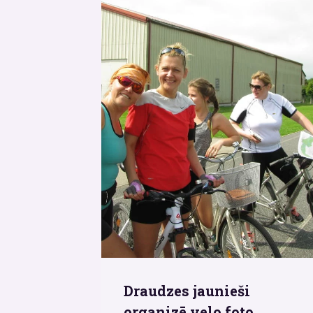
Draudzes jaunieši
organizē velo foto