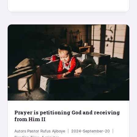
Prayer is petitioning God and receiving
from Him II
Autors
Pastor Rufus Ajiboye
2024-September-20