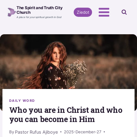
Skip
The Spirit and Truth City
to
Ziedot
Church
A place for your spiritual growth in God
content
DAILY WORD
Who you are in Christ and who
you can become in Him
Pastor Rufus Ajiboye
By
2025-December-27