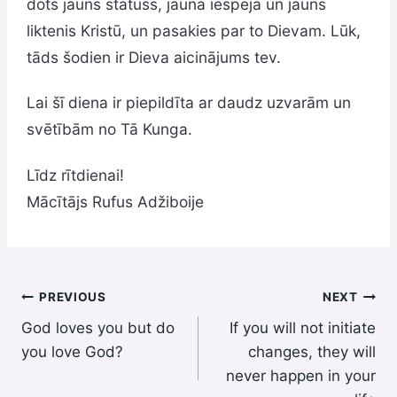
dots jauns statuss, jauna iespēja un jauns
liktenis Kristū, un pasakies par to Dievam. Lūk,
tāds šodien ir Dieva aicinājums tev.
Lai šī diena ir piepildīta ar daudz uzvarām un
svētībām no Tā Kunga.
Līdz rītdienai!
Mācītājs Rufus Adžiboije
Post
PREVIOUS
NEXT
God loves you but do
If you will not initiate
navigation
you love God?
changes, they will
never happen in your