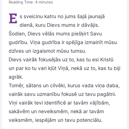
Reading Time:
4
minutes
E
s sveicinu katru no jums šajā jaunajā
dienā, kuru Dievs mums ir dāvājis.
Šodien, Dievs vēlās mums piešķirt Savu
gudrību. Viņa gudrība ir spējīga izmainīt mūsu
dzīves un izgaismot mūsu tumsu.
Dievs vairāk fokusējās uz to, kas tu esi Kristū
un par ko tu vari kļūt Viņā, nekā uz to, kas tu biji
agrāk.
Tomēr, sātans un cilvēki, kurus vada viņa daba,
vairāk savu uzmanību fokusē uz tavu pagātni.
Viņi vairāk tevi identificē ar tavām vājībām,
sakāvēm un neveiksmēm, nekā ar tavām
veiksmēm, iespējām un tavu potenciālu.