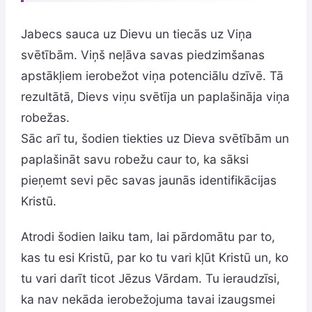
Jabecs sauca uz Dievu un tiecās uz Viņa
svētībām. Viņš neļāva savas piedzimšanas
apstākļiem ierobežot viņa potenciālu dzīvē. Tā
rezultātā, Dievs viņu svētīja un paplašināja viņa
robežas.
Sāc arī tu, šodien tiekties uz Dieva svētībām un
paplašināt savu robežu caur to, ka sāksi
pieņemt sevi pēc savas jaunās identifikācijas
Kristū.
Atrodi šodien laiku tam, lai pārdomātu par to,
kas tu esi Kristū, par ko tu vari kļūt Kristū un, ko
tu vari darīt ticot Jēzus Vārdam. Tu ieraudzīsi,
ka nav nekāda ierobežojuma tavai izaugsmei