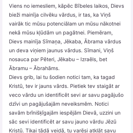
Viens no iemesliem, kāpēc Bībeles laikos, Dievs
bieži mainīja cilvēku vārdus, ir tas, ka Viņš
vairāk tic mūsu potenciālam un mūsu nākotnei
nekā mūsu kļūdām un pagātnei. Piemēram,
Dievs mainīja Sīmaņa, Jēkaba, Ābrama vārdus
un deva viņiem jaunus vārdus. Sīmani, Viņš
nosauca par Pēteri, Jēkabu – Izraēls, bet
Ābramu – Ābrahāms.
Dievs grib, lai tu šodien notici tam, ka tagad
Kristū, tev ir jauns vārds. Pietiek tev staigāt ar
veco vārdu un identificēt sevi ar savu pagājušo
dzīvi un pagājušajām neveiksmēm. Notici
savām brīnišķīgajām iespējām Dievā, uzzini un
sāc sevi identificēt ar savu jauno vārdu Jēzū
Kristū. Tikai tādā veidā, tu varēsi atklāt savu