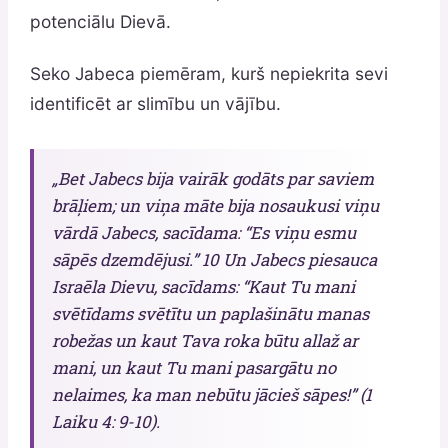
potenciālu Dievā.
Seko Jabeca piemēram, kurš nepiekrita sevi
identificēt ar slimību un vājību.
„Bet Jabecs bija vairāk godāts par saviem
brāļiem; un viņa māte bija nosaukusi viņu
vārdā Jabecs, sacīdama: “Es viņu esmu
sāpēs dzemdējusi.” 10 Un Jabecs piesauca
Israēla Dievu, sacīdams: “Kaut Tu mani
svētīdams svētītu un paplašinātu manas
robežas un kaut Tava roka būtu allaž ar
mani, un kaut Tu mani pasargātu no
nelaimes, ka man nebūtu jācieš sāpes!” (1
Laiku 4: 9-10).