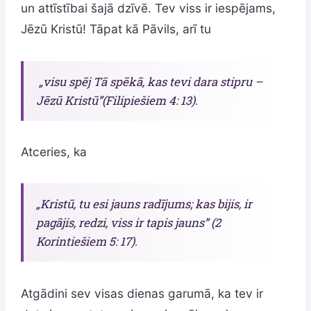
un attīstībai šajā dzīvē. Tev viss ir iespējams,
Jēzū Kristū! Tāpat kā Pāvils, arī tu
„visu spēj Tā spēkā, kas tevi dara stipru –
Jēzū Kristū”(Filipiešiem 4: 13).
Atceries, ka
„Kristū, tu esi jauns radījums; kas bijis, ir
pagājis, redzi, viss ir tapis jauns” (2
Korintiešiem 5: 17).
Atgādini sev visas dienas garumā, ka tev ir