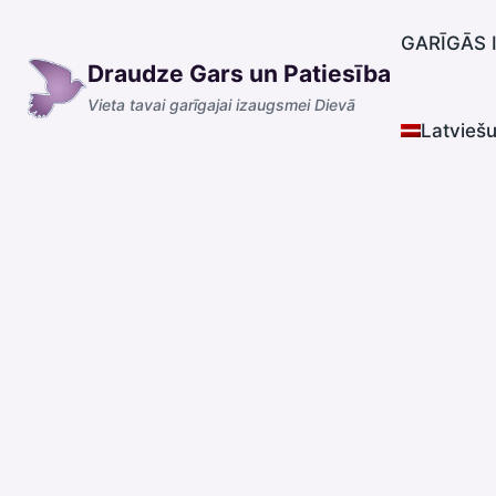
Skip
to
GARĪGĀS 
Draudze Gars un Patiesība
content
Vieta tavai garīgajai izaugsmei Dievā
Latvieš