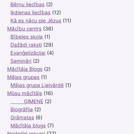
Bērnu liecības
(2)
Ikdienas liecības
(12)
Kā es nācu pie Jēzus
(11)
Mācību centrs
(36)
Bībeles skola
(1)
Dažādi raksti
(29)
Evaņģelizācijai
(4)
Semināri
(2)
Mācītāja Blogs
(2)
Mājas grupas
(1)
Mājas grupa Lielvārdē
(1)
Mūsu mācītājs
(16)
ĢIMENE
(2)
Biogrāfija
(2)
Grāmatas
(6)
Mācītāja blogs
(7)
Noderīgi resursi
(27)