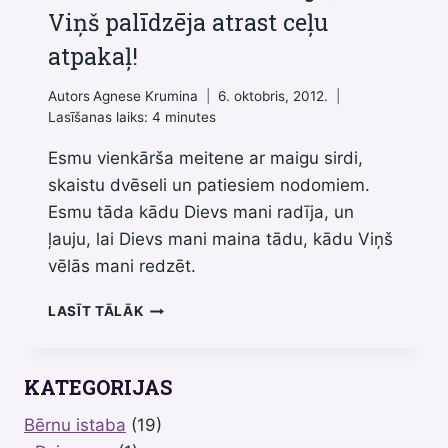
Viņš palīdzēja atrast ceļu
atpakaļ!
Autors
Agnese Krumina
6. oktobris, 2012.
Lasīšanas laiks:
4
minutes
Esmu vienkārša meitene ar maigu sirdi,
skaistu dvēseli un patiesiem nodomiem.
Esmu tāda kādu Dievs mani radīja, un
ļauju, lai Dievs mani maina tādu, kādu Viņš
vēlās mani redzēt.
ES
LASĪT TĀLĀK
NOVĒRSOS
NO
TĀ
KATEGORIJAS
KUNGA,
BET
Bērnu istaba
(19)
VIŅŠ