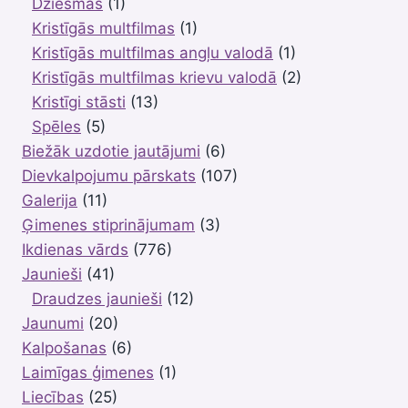
Dziesmas
(1)
PALĪDZĒJA
ATRAST
Kristīgās multfilmas
(1)
CEĻU
Kristīgās multfilmas angļu valodā
(1)
ATPAKAĻ!
Kristīgās multfilmas krievu valodā
(2)
Kristīgi stāsti
(13)
Spēles
(5)
Biežāk uzdotie jautājumi
(6)
Dievkalpojumu pārskats
(107)
Galerija
(11)
Ģimenes stiprinājumam
(3)
Ikdienas vārds
(776)
Jaunieši
(41)
Draudzes jaunieši
(12)
Jaunumi
(20)
Kalpošanas
(6)
Laimīgas ģimenes
(1)
Liecības
(25)